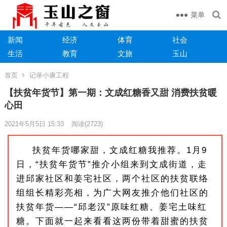
菜单
新闻
经济
体育
社会
生活
教育
文旅
玉山
首页
记录小康工程
【扶贫年货节】第一期：文成红糖香又甜 消费扶贫暖
心田
2021年5月5日 15:33
阅读
(2723)
扶贫年货哪家甜，文成红糖我推荐。1月9
日，“扶贫年货节”推介小组来到文成街道，走
进邱家社区和姜宅社区，两个社区的扶贫联络
组组长精彩亮相，为广大网友推介他们社区的
扶贫年货——“邱老汉”原味红糖、姜宅土味红
糖。下面就一起来看看这两份带着甜蜜的扶贫