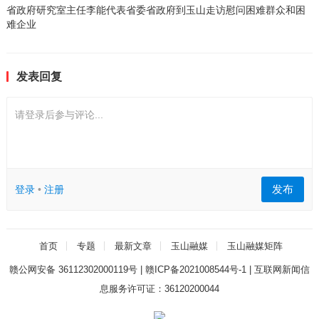
省政府研究室主任李能代表省委省政府到玉山走访慰问困难群众和困
难企业
发表回复
请登录后参与评论...
发布
登录
•
注册
首页
专题
最新文章
玉山融媒
玉山融媒矩阵
赣公网安备 36112302000119号
|
赣ICP备2021008544号-1
|
互联网新闻信
息服务许可证：36120200044