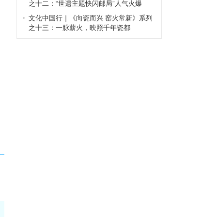
之十二：“世遗主题快闪邮局”人气火爆
文化中国行｜《向瓷而兴 窑火常新》系列
之十三：一脉薪火，映照千年瓷都