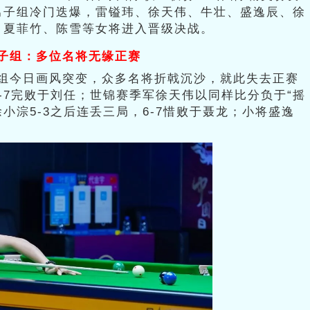
男子组冷门迭爆，雷镒玮、徐天伟、牛壮、盛逸辰、徐
、夏菲竹、陈雪等女将进入晋级决战。
子组：多位名将无缘正赛
组今日画风突变，众多名将折戟沉沙，就此失去正赛
-7完败于刘任；世锦赛季军徐天伟以同样比分负于“摇
徐小淙5-3之后连丢三局，6-7惜败于聂龙；小将盛逸