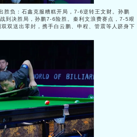
出胜负：石鑫克服糟糕开局，7-6逆转王文财。孙鹏
战到决胜局，孙鹏7-6险胜。秦利文浪费赛点，7-5艰
则双双送出零封，携手白云鹏、申程、管震等人跻身下