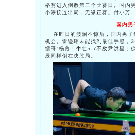
格赛进入倒数第二个比赛日。国内
小淙接连出局，无缘正赛。付小芳
国内男
在昨日的波澜不惊后，国内男子
机会。雷镒玮未能找到最佳手感，3
摆哥”杨彪；牛壮5-7不敌尹洪星；
辰同样倒在决胜局。