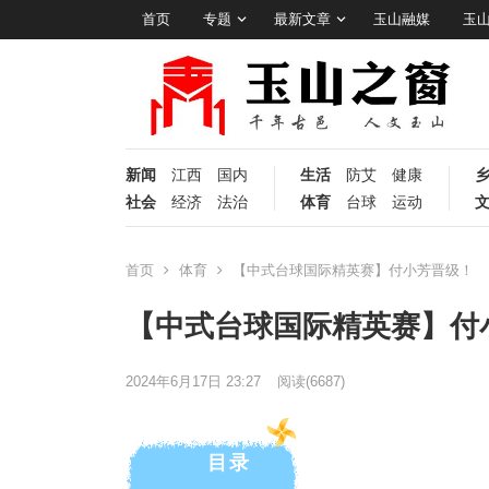
首页
专题
最新文章
玉山融媒
玉
新闻
江西
国内
生活
防艾
健康
社会
经济
法治
体育
台球
运动
首页
体育
【中式台球国际精英赛】付小芳晋级！
【中式台球国际精英赛】付
2024年6月17日 23:27
阅读
(6687)
目录