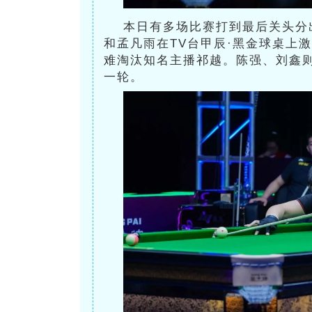
本日有多场比赛打到最后关头分
和孟凡雨在TV台甲辰·黑金球桌上激
难淘汰知名主播祁越。陈强、刘鑫
一轮。