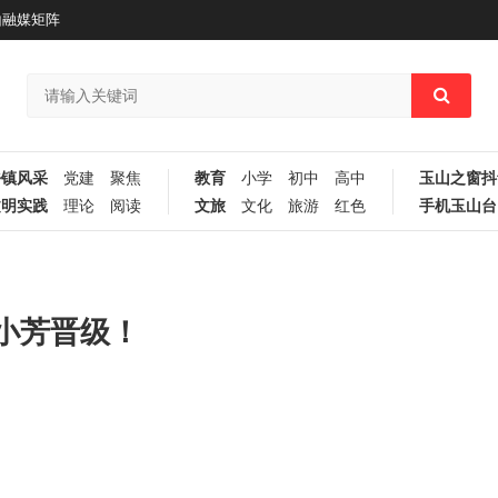
山融媒矩阵
乡镇风采
党建
聚焦
教育
小学
初中
高中
玉山之窗抖
文明实践
理论
阅读
文旅
文化
旅游
红色
手机玉山台
小芳晋级！