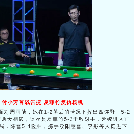
：付小芳首战告捷 夏菲竹复仇杨帆
对周雨倩，她在1-2落后的情况下挥出四连鞭，5-2
两天相遇，这次是夏菲竹5-2击败对手，延续进入正
局，陈雪5-4险胜，携手欧阳慧雪、李彤等人挺进下