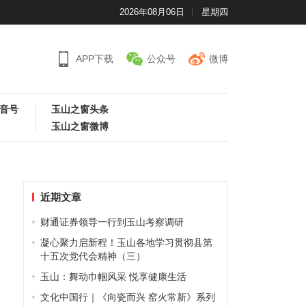
2026年08月06日
星期四
APP下载
公众号
微博
音号
玉山之窗头条
玉山之窗微博
近期文章
财通证券领导一行到玉山考察调研
凝心聚力启新程！玉山各地学习贯彻县第
十五次党代会精神（三）
玉山：舞动巾帼风采 悦享健康生活
文化中国行｜《向瓷而兴 窑火常新》系列