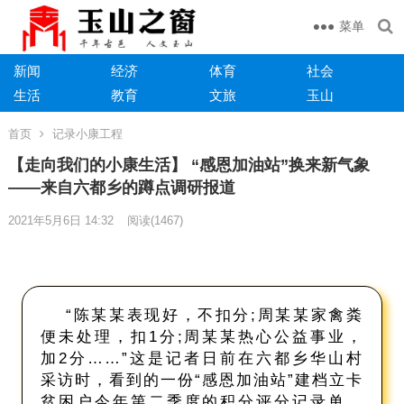
菜单
新闻
经济
体育
社会
生活
教育
文旅
玉山
首页
记录小康工程
【走向我们的小康生活】 “感恩加油站”换来新气象
——来自六都乡的蹲点调研报道
2021年5月6日 14:32
阅读
(1467)
“陈某某表现好，不扣分;周某某家禽粪
便未处理，扣1分;周某某热心公益事业，
加2分……”这是记者日前在六都乡华山村
采访时，看到的一份“感恩加油站”建档立卡
贫困户今年第二季度的积分评分记录单。