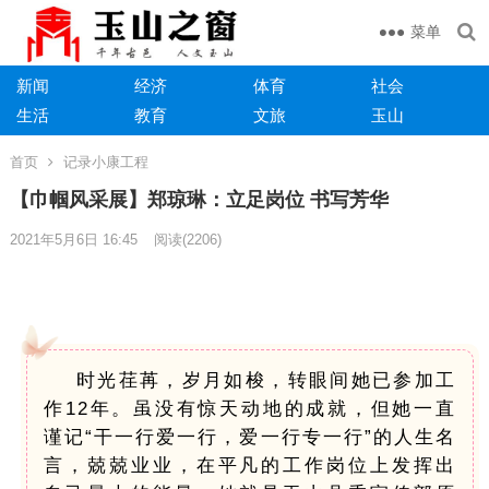
菜单
新闻
经济
体育
社会
生活
教育
文旅
玉山
首页
记录小康工程
【巾帼风采展】郑琼琳：立足岗位 书写芳华
2021年5月6日 16:45
阅读
(2206)
时光荏苒，岁月如梭，转眼间她已参加工
作12年。虽没有惊天动地的成就，但她一直
谨记“干一行爱一行，爱一行专一行”的人生名
言，兢兢业业，在平凡的工作岗位上发挥出