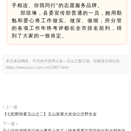
手相连、你我同行”的志愿服务品牌。
郑琼琳，县委宣传部普通的一员，她用勤
勉和爱心将工作做实、做深、做细，所分管
的各项工作年终考评都在全市排名前列，得
到了大家的一致肯定。
本文来自网络，不代表中国博士县—玉山之窗立场。转载请注明出处：
https://www.yszc.com.cn/12807.html
上一篇
【七彩辉煌看玉山之二】玉山发展大农业让沃野生金
下一篇
玉山这款省报关注的小番茄上市了！快来看看它背后的七彩乡村振兴