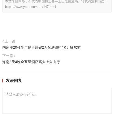
本文来自网络，不代表中国博士县—玉山之窗立场。转载请注明出处：
https://www.yszc.com.cn/147.html
上一篇
内房股20强半年销售额破2万亿:融信排名升幅居前
下一篇
海南5天4晚全五星酒店高大上自由行
发表回复
请登录后参与评论...