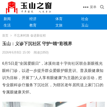
菜单
新闻
经济
体育
社会
生活
教育
文旅
玉山
首页
不忘来时路 奋进新征程
玉山：义诊下沉社区 守护“睛”彩视界
2026年6月8日 15:00
阅读
(1850)
6月5日是“全国爱眼日”，冰溪街道十字街社区联合新眼视光
眼科门诊，以进一步提升群众爱眼护眼意识、普及眼健康知
识为目标，开展了“人人享有眼健康”为主题的义诊活动，把
专业眼科诊疗服务下沉社区，为辖区老年居民送上家门口的
专属眼健康关怀。