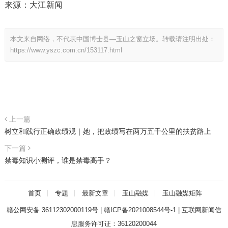
来源：大江新闻
本文来自网络，不代表中国博士县—玉山之窗立场。转载请注明出处：
https://www.yszc.com.cn/153117.html
上一篇
树立和践行正确政绩观｜她，把政绩写在两万五千公里的扶贫路上
下一篇
禁毒知识小测评，谁是禁毒高手？
首页
专题
最新文章
玉山融媒
玉山融媒矩阵
赣公网安备 36112302000119号
|
赣ICP备2021008544号-1
|
互联网新闻信
息服务许可证：36120200044