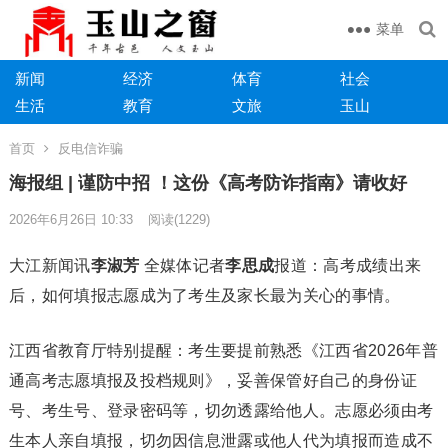
菜单
新闻
经济
体育
社会
生活
教育
文旅
玉山
首页
反电信诈骗
海报组 | 谨防中招 ！这份《高考防诈指南》请收好
2026年6月26日 10:33
阅读
(1229)
大江新闻讯
李淑芳
全媒体记者
李思成
报道：高考成绩出来
后，如何填报志愿成为了考生及家长最为关心的事情。
江西省教育厅特别提醒：考生要提前熟悉《江西省2026年普
通高考志愿填报及投档规则》，妥善保管好自己的身份证
号、考生号、登录密码等，切勿透露给他人。志愿必须由考
生本人亲自填报，切勿因信息泄露或他人代为填报而造成不