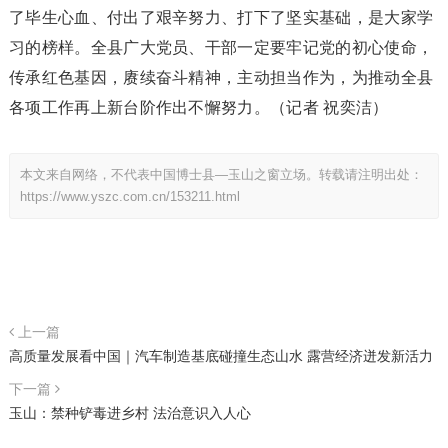
了毕生心血、付出了艰辛努力、打下了坚实基础，是大家学
习的榜样。全县广大党员、干部一定要牢记党的初心使命，
传承红色基因，赓续奋斗精神，主动担当作为，为推动全县
各项工作再上新台阶作出不懈努力。（记者 祝奕洁）
本文来自网络，不代表中国博士县—玉山之窗立场。转载请注明出处：
https://www.yszc.com.cn/153211.html
上一篇
高质量发展看中国｜汽车制造基底碰撞生态山水 露营经济迸发新活力
下一篇
玉山：禁种铲毒进乡村 法治意识入人心