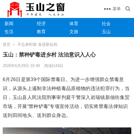
菜单
新闻
经济
体育
社会
生活
教育
文旅
玉山
首页
不忘来时路 奋进新征程
玉山：禁种铲毒进乡村 法治意识入人心
2026年6月29日 10:49
阅读
(1416)
6月26日是第39个国际禁毒日。为进一步增强群众禁毒意
识，从源头上遏制非法种植毒品原植物的违法犯罪行为，当
日，玉山县人民法院刑事审判庭干警深入岩瑞镇新佃街集贸
市场，开展“禁种铲毒”专项宣传活动，切实将禁毒法律知识
送到田间地头、送到群众身边。