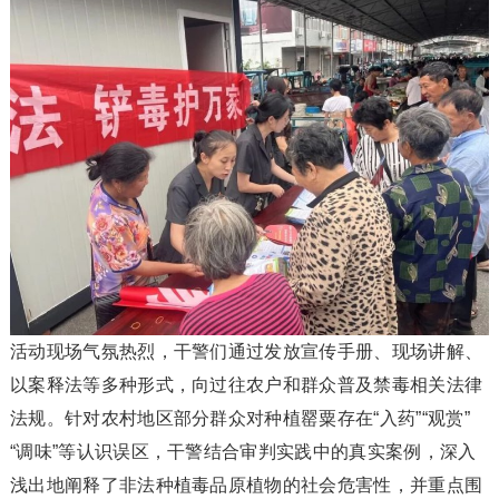
活动现场气氛热烈，干警们通过发放宣传手册、现场讲解、
以案释法等多种形式，向过往农户和群众普及禁毒相关法律
法规。针对农村地区部分群众对种植罂粟存在“入药”“观赏”
“调味”等认识误区，干警结合审判实践中的真实案例，深入
浅出地阐释了非法种植毒品原植物的社会危害性，并重点围