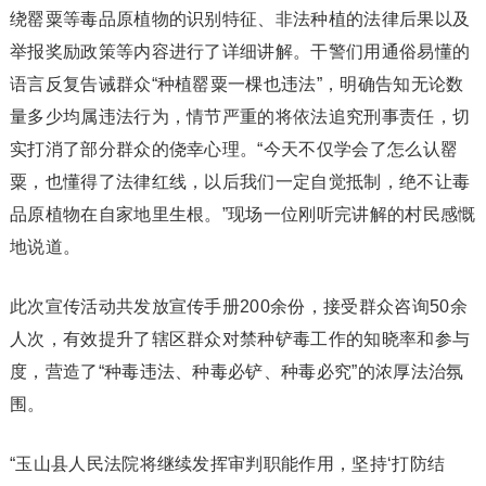
绕罂粟等毒品原植物的识别特征、非法种植的法律后果以及
举报奖励政策等内容进行了详细讲解。干警们用通俗易懂的
语言反复告诫群众“种植罂粟一棵也违法”，明确告知无论数
量多少均属违法行为，情节严重的将依法追究刑事责任，切
实打消了部分群众的侥幸心理。“今天不仅学会了怎么认罂
粟，也懂得了法律红线，以后我们一定自觉抵制，绝不让毒
品原植物在自家地里生根。”现场一位刚听完讲解的村民感慨
地说道。
此次宣传活动共发放宣传手册200余份，接受群众咨询50余
人次，有效提升了辖区群众对禁种铲毒工作的知晓率和参与
度，营造了“种毒违法、种毒必铲、种毒必究”的浓厚法治氛
围。
“玉山县人民法院将继续发挥审判职能作用，坚持‘打防结