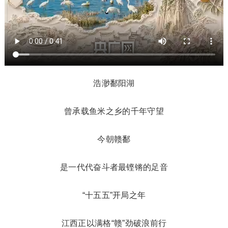
浩渺鄱阳湖
曾承载鱼米之乡的千年守望
今朝赣鄱
是一代代奋斗者最铿锵的足音
“十五五”开局之年
江西正以满格“赣”劲破浪前行