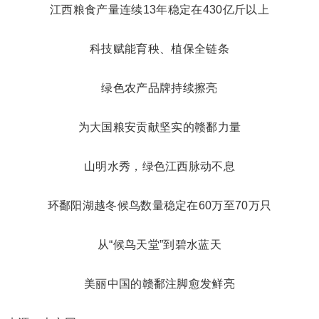
江西粮食产量连续13年稳定在430亿斤以上
科技赋能育秧、植保全链条
绿色农产品牌持续擦亮
为大国粮安贡献坚实的赣鄱力量
山明水秀，绿色江西脉动不息
环鄱阳湖越冬候鸟数量稳定在60万至70万只
从“候鸟天堂”到碧水蓝天
美丽中国的赣鄱注脚愈发鲜亮