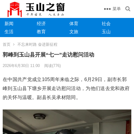
菜单
新闻
经济
体育
社会
生活
教育
文旅
玉山
首页
不忘来时路 奋进新征程
郭峰到玉山县开展“七一”走访慰问活动
2026年6月30日 11:00
阅读
(776)
在中国共产党成立105周年来临之际，6月29日，副市长郭
峰到玉山县下塘乡开展走访慰问活动，为他们送去党和政府
的关怀与温暖。副县长吴承材陪同。