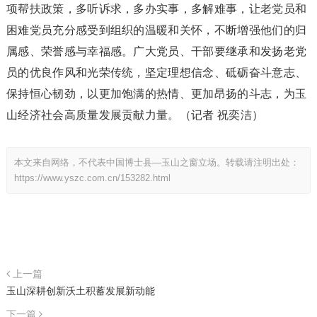
项帮扶政策，多听诉求，多办实事，多解难事，让老党员和
困难党员充分感受到组织的温暖和关怀，不断增强他们的归
属感、荣誉感与幸福感。广大党员、干部要继承和发扬老党
员的优良作风和光荣传统，坚定理想信念、砥砺奋斗意志、
保持恒心韧劲，以更加饱满的热情、更加昂扬的斗志，为玉
山经济社会高质量发展贡献力量。（记者 祝奕洁）
本文来自网络，不代表中国博士县—玉山之窗立场。转载请注明出处：
https://www.yszc.com.cn/153282.html
上一篇
玉山深耕创新沃土积蓄发展新动能
下一篇