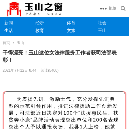
菜单
新闻
经济
体育
社会
生活
教育
文旅
玉山
首页
玉山
干得漂亮！玉山这位女法律服务工作者获司法部表
彰！
2021年7月12日 8:44
阅读
(5400)
为表扬先进、激励士气，充分发挥先进典
型的示范引领作用，推进法律援助工作创新发
展，司法部近日决定对100个“法援惠民生、扶
贫奔小康”品牌活动表现突出单位和200名表现
突出个人予以通报表扬。我县1人上榜，她就