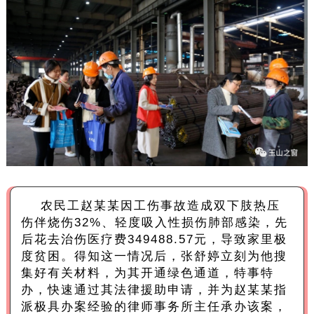
农民工赵某某因工伤事故造成双下肢热压
伤伴烧伤32%、轻度吸入性损伤肺部感染，先
后花去治伤医疗费349488.57元，导致家里极
度贫困。得知这一情况后，张舒婷立刻为他搜
集好有关材料，为其开通绿色通道，特事特
办，快速通过其法律援助申请，并为赵某某指
派极具办案经验的律师事务所主任承办该案，