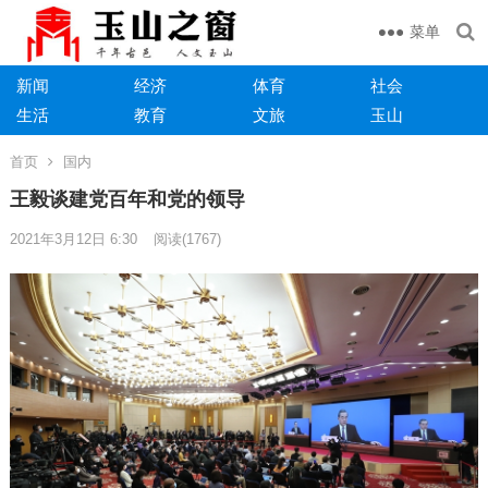
菜单
新闻
经济
体育
社会
生活
教育
文旅
玉山
首页
国内
王毅谈建党百年和党的领导
2021年3月12日 6:30
阅读
(1767)