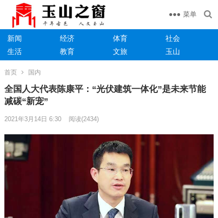
菜单
新闻
经济
体育
社会
生活
教育
文旅
玉山
首页
国内
全国人大代表陈康平：“光伏建筑一体化”是未来节能
减碳“新宠”
2021年3月14日 6:30
阅读
(2434)