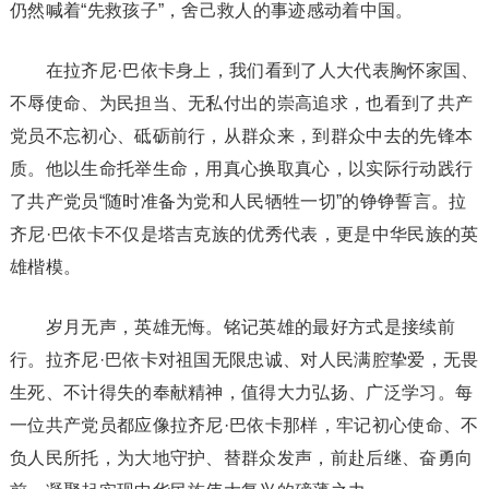
仍然喊着“先救孩子”，舍己救人的事迹感动着中国。
在拉齐尼·巴依卡身上，我们看到了人大代表胸怀家国、
不辱使命、为民担当、无私付出的崇高追求，也看到了共产
党员不忘初心、砥砺前行，从群众来，到群众中去的先锋本
质。他以生命托举生命，用真心换取真心，以实际行动践行
了共产党员“随时准备为党和人民牺牲一切”的铮铮誓言。拉
齐尼·巴依卡不仅是塔吉克族的优秀代表，更是中华民族的英
雄楷模。
岁月无声，英雄无悔。铭记英雄的最好方式是接续前
行。拉齐尼·巴依卡对祖国无限忠诚、对人民满腔挚爱，无畏
生死、不计得失的奉献精神，值得大力弘扬、广泛学习。每
一位共产党员都应像拉齐尼·巴依卡那样，牢记初心使命、不
负人民所托，为大地守护、替群众发声，前赴后继、奋勇向