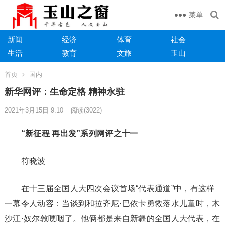
菜单
新闻
经济
体育
社会
生活
教育
文旅
玉山
首页
国内
新华网评：生命定格 精神永驻
2021年3月15日 9:10
阅读
(3022)
“新征程 再出发”系列网评之十一
符晓波
在十三届全国人大四次会议首场“代表通道”中，有这样
一幕令人动容：当谈到和拉齐尼·巴依卡勇救落水儿童时，木
沙江·奴尔敦哽咽了。他俩都是来自新疆的全国人大代表，在