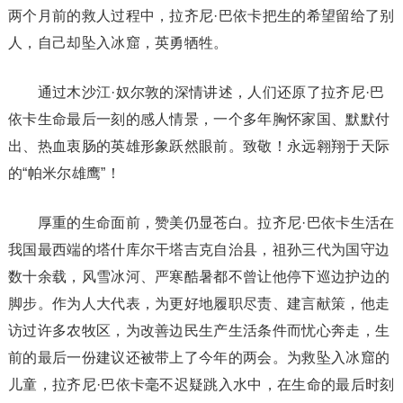
两个月前的救人过程中，拉齐尼·巴依卡把生的希望留给了别
人，自己却坠入冰窟，英勇牺牲。
通过木沙江·奴尔敦的深情讲述，人们还原了拉齐尼·巴
依卡生命最后一刻的感人情景，一个多年胸怀家国、默默付
出、热血衷肠的英雄形象跃然眼前。致敬！永远翱翔于天际
的“帕米尔雄鹰”！
厚重的生命面前，赞美仍显苍白。拉齐尼·巴依卡生活在
我国最西端的塔什库尔干塔吉克自治县，祖孙三代为国守边
数十余载，风雪冰河、严寒酷暑都不曾让他停下巡边护边的
脚步。作为人大代表，为更好地履职尽责、建言献策，他走
访过许多农牧区，为改善边民生产生活条件而忧心奔走，生
前的最后一份建议还被带上了今年的两会。为救坠入冰窟的
儿童，拉齐尼·巴依卡毫不迟疑跳入水中，在生命的最后时刻