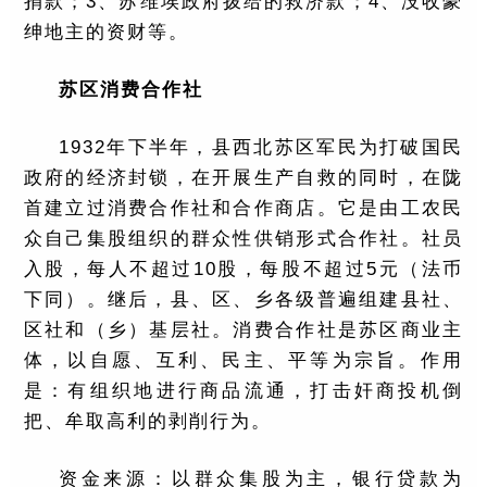
捐款；3、苏维埃政府拨给的救济款；4、没收豪
绅地主的资财等。
苏区消费合作社
1932年下半年，县西北苏区军民为打破国民
政府的经济封锁，在开展生产自救的同时，在陇
首建立过消费合作社和合作商店。它是由工农民
众自己集股组织的群众性供销形式合作社。社员
入股，每人不超过10股，每股不超过5元（法币
下同）。继后，县、区、乡各级普遍组建县社、
区社和（乡）基层社。消费合作社是苏区商业主
体，以自愿、互利、民主、平等为宗旨。作用
是：有组织地进行商品流通，打击奸商投机倒
把、牟取高利的剥削行为。
资金来源：以群众集股为主，银行贷款为