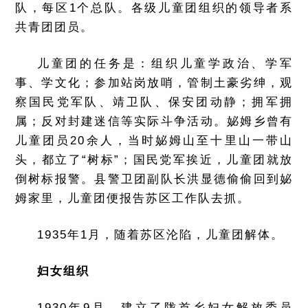
队，每区1个总队。各级儿童团组织的领导者系
共青团团员。
儿童团的任务是：组织儿童学政治、学军
事、学文化；参加站岗放哨，管制土豪劣绅，观
察国民党军队、靖卫队、保安团动静；拥军拥
属；反对封建迷信等实际斗争活动。妼姆乡曾有
儿童团员20余人，当时妼姆山至十里山一带山
头，都立了“树标”；国民党军挨近，儿童团就放
倒树标报警。县警卫团副队长洪显德偷偷回到妼
姆家里，儿童团便报告苏区工作队去抓。
1935年1月，随着苏区沦陷，儿童团解体。
妇女组织
1930年9月，建立了陇首乡妇女解放委员