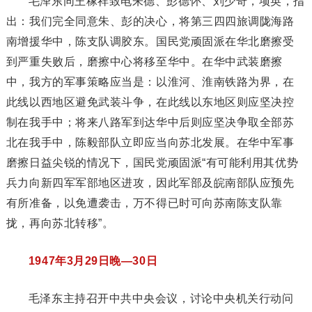
毛泽东同王稼祥致电朱德、彭德怀、刘少奇，项英，指
出：我们完全同意朱、彭的决心，将第三四四旅调陇海路
南增援华中，陈支队调胶东。国民党顽固派在华北磨擦受
到严重失败后，磨擦中心将移至华中。在华中武装磨擦
中，我方的军事策略应当是：以淮河、淮南铁路为界，在
此线以西地区避免武装斗争，在此线以东地区则应坚决控
制在我手中；将来八路军到达华中后则应坚决争取全部苏
北在我手中，陈毅部队立即应当向苏北发展。在华中军事
磨擦日益尖锐的情况下，国民党顽固派“有可能利用其优势
兵力向新四军军部地区进攻，因此军部及皖南部队应预先
有所准备，以免遭袭击，万不得已时可向苏南陈支队靠
拢，再向苏北转移”。
1947年3月29日晚—30日
毛泽东主持召开中共中央会议，讨论中央机关行动问