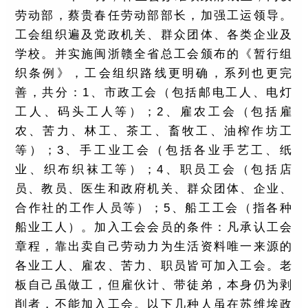
劳动部，蔡贵春任劳动部部长，加强工运领导。
工会组织遍及党政机关、群众团体、各类企业及
学校。并实施闽浙赣全省总工会颁布的《暂行组
织条例》，工会组织路线更明确，系列也更完
善，共分：1、市政工会（包括邮电工人、电灯
工人、码头工人等）；2、雇农工会（包括雇
农、苦力、林工、茶工、畜牧工、油榨作坊工
等）；3、手工业工会（包括各业手艺工、纸
业、织布织袜工等）；4、职员工会（包括店
员、教员、医生和政府机关、群众团体、企业、
合作社的工作人员等）；5、船工工会（指各种
船业工人）。加入工会会员的条件：凡承认工会
章程，靠出卖自己劳动力为生活资料唯一来源的
各业工人、雇农、苦力、职员皆可加入工会。老
板自己虽做工，但雇伙计、带徒弟，本身仍为剥
削者，不能加入工会。以下几种人虽在苏维埃政