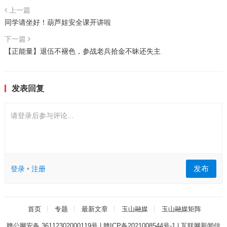
上一篇
同学请坐好！葫芦娃安全课开讲啦
下一篇
【正能量】退伍不褪色，参战老兵拾金不昧还失主
发表回复
请登录后参与评论...
发布
登录
•
注册
首页
专题
最新文章
玉山融媒
玉山融媒矩阵
赣公网安备 36112302000119号
|
赣ICP备2021008544号-1
|
互联网新闻信