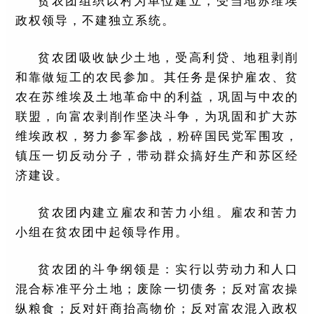
贫农团组织以村为单位建立，受当地苏维埃
政权领导，不建独立系统。
贫农团吸收缺少土地，受高利贷、地租剥削
和靠做短工的农民参加。其任务是保护雇农、贫
农在苏维埃及土地革命中的利益，巩固与中农的
联盟，向富农剥削作坚决斗争，为巩固和扩大苏
维埃政权，努力参军参战，粉碎国民党军围攻，
镇压一切反动分子，带动群众搞好生产和苏区经
济建设。
贫农团内建立雇农和苦力小组。雇农和苦力
小组在贫农团中起领导作用。
贫农团的斗争纲领是：实行以劳动力和人口
混合标准平分土地；废除一切债务；反对富农操
纵粮食；反对奸商抬高物价；反对富农混入政权