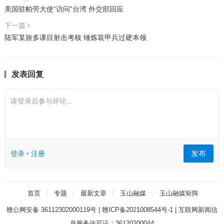
美国驻帕劳大使“访问”台湾 外交部回应
下一篇
陆军某旅多课目射击考核 锤炼装甲兵过硬本领
发表回复
请登录后参与评论...
发布
登录
•
注册
首页
专题
最新文章
玉山融媒
玉山融媒矩阵
赣公网安备 36112302000119号
|
赣ICP备2021008544号-1
|
互联网新闻信
息服务许可证：36120200044