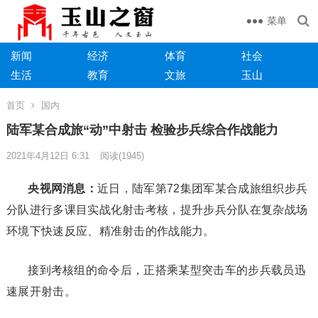
菜单
新闻
经济
体育
社会
生活
教育
文旅
玉山
首页
国内
陆军某合成旅“动”中射击 检验步兵综合作战能力
2021年4月12日 6:31
阅读
(1945)
央视网消息：
近日，陆军第72集团军某合成旅组织步兵
分队进行多课目实战化射击考核，提升步兵分队在复杂战场
环境下快速反应、精准射击的作战能力。
接到考核组的命令后，正搭乘某型突击车的步兵载员迅
速展开射击。