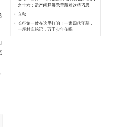
之十六：遗产阐释展示里藏着这些巧思
立秋
绝
长征第一仗在这里打响！一家四代守墓，
一座村庄铭记，万千少年传唱
的
充
，
免