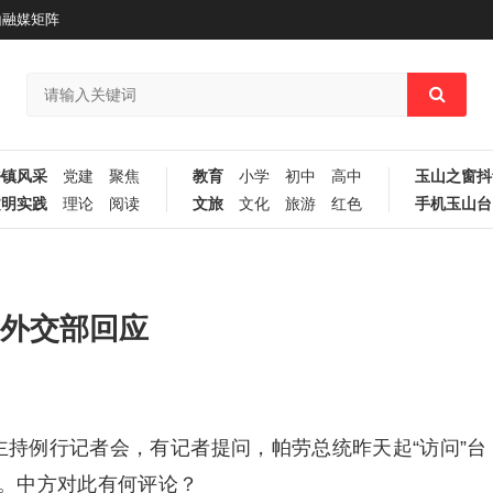
山融媒矩阵
乡镇风采
党建
聚焦
教育
小学
初中
高中
玉山之窗抖
文明实践
理论
阅读
文旅
文化
旅游
红色
手机玉山台
 外交部回应
持例行记者会，有记者提问，帕劳总统昨天起“访问”台
。中方对此有何评论？