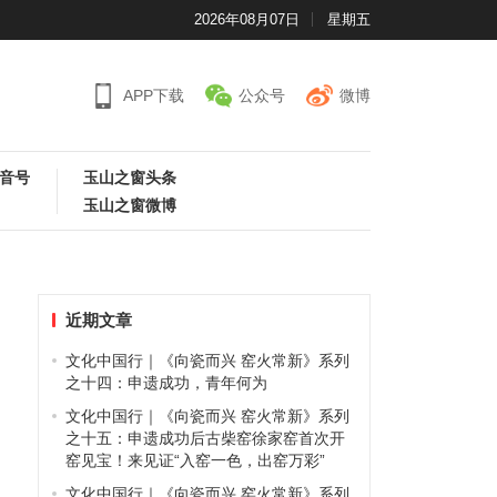
2026年08月07日
星期五
APP下载
公众号
微博
音号
玉山之窗头条
玉山之窗微博
近期文章
文化中国行｜《向瓷而兴 窑火常新》系列
之十四：申遗成功，青年何为
文化中国行｜《向瓷而兴 窑火常新》系列
之十五：申遗成功后古柴窑徐家窑首次开
窑见宝！来见证“入窑一色，出窑万彩”
文化中国行｜《向瓷而兴 窑火常新》系列