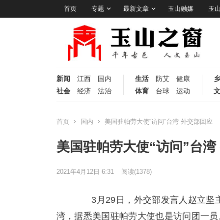
首页
专题
最新文章
玉山融媒
玉
新闻
江西
国内
生活
防艾
健康
社会
经济
法治
体育
台球
运动
首页
国内
美国驻帕劳大使“访问”台湾 外交部回应
美国驻帕劳大使“访问”台湾
2021年4月12日 6:31
阅读
(1378)
3月29日，外交部发言人赵立坚主
湾，据悉美国驻帕劳大使也是访问团一员