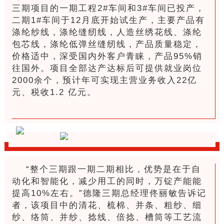
三期项目的一期工程2#车间和3#车间已投产，
二期1#车间于12月底开始试生产，主要产品有
涤纶纱线，涤纶缝纫线，人造丝绣花线、涤纶
包芯线，涤纶低弹丝缝纫线，产品质量稳定，
价格适中，深受国内外客户青睐，产品95%销
往国外。项目全部达产达标后可提供就业岗位
2000余个，预计年可实现主营业务收入22亿
元、税收1.2 亿元。
“整个三期跟一期二期相比，优势是在于自
动化和智能化，减少用工的同时，万锭产能能
提高10%左右。”德隆三期总经理佟丽敏告诉记
者，该项目中的清花、梳棉、并条、粗纱、细
纱、络筒、并纱、捻线、倍捻、槽筒等工艺流