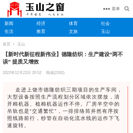
菜单
新闻
经济
体育
社会
生活
教育
文旅
玉山
首页
玉山
【新时代新征程新伟业】德隆纺织：生产建设“两不
误” 提质又增效
2022年12月22日 20:52
阅读
(2182)
走进上饶市德隆纺织三期项目的生产车间，
大型设备按照生产流程划分区域依次摆放，清
开棉机器、梳棉机器运作不停。厂房半空中的
吊轨也是“交通繁忙”，一排排络筒井然有序按
照线路前行，纱管在自动化流水线的运作下飞
速旋转。