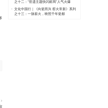
之十二：“世遗主题快闪邮局”人气火爆
文化中国行｜《向瓷而兴 窑火常新》系列
之十三：一脉薪火，映照千年瓷都
布
篇
宿