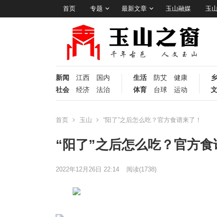
首页
专题
最新文章
玉山融媒
玉
新闻
江西
国内
生活
防艾
健康
社会
经济
法治
体育
台球
运动
首页
玉山
“阳了”之后怎么吃？官方食谱来了！
“阳了”之后怎么吃？官方食
2022年12月26日 22:14
阅读
(1738)