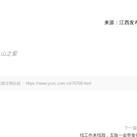
来源：
江西发
玉山之窗
载请注明出处：
https://www.yszc.com.cn/70768.html
下一
找工作来找我，五险一金带食