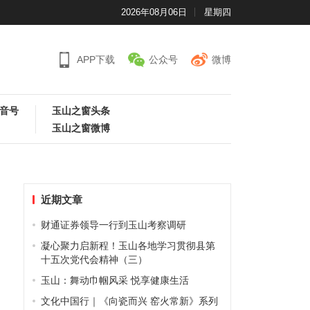
2026年08月06日
星期四
APP下载
公众号
微博
音号
玉山之窗头条
玉山之窗微博
近期文章
财通证券领导一行到玉山考察调研
凝心聚力启新程！玉山各地学习贯彻县第
十五次党代会精神（三）
玉山：舞动巾帼风采 悦享健康生活
文化中国行｜《向瓷而兴 窑火常新》系列