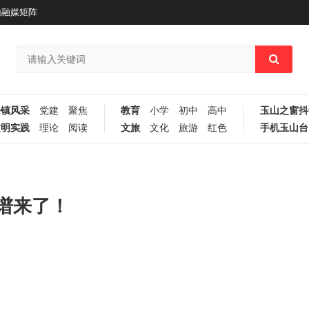
山融媒矩阵
乡镇风采
党建
聚焦
教育
小学
初中
高中
玉山之窗抖
文明实践
理论
阅读
文旅
文化
旅游
红色
手机玉山台
谱来了！