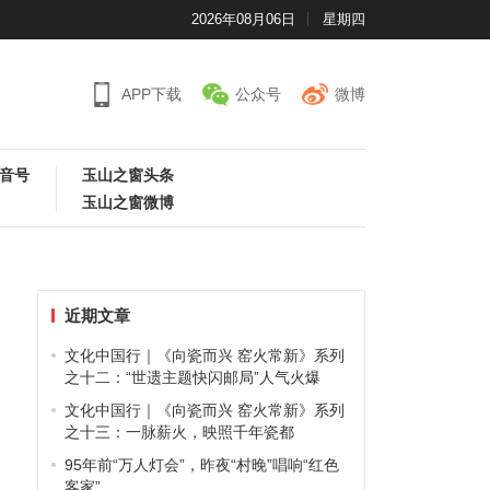
2026年08月06日
星期四
APP下载
公众号
微博
音号
玉山之窗头条
玉山之窗微博
近期文章
文化中国行｜《向瓷而兴 窑火常新》系列
之十二：“世遗主题快闪邮局”人气火爆
文化中国行｜《向瓷而兴 窑火常新》系列
之十三：一脉薪火，映照千年瓷都
95年前“万人灯会”，昨夜“村晚”唱响“红色
客家”