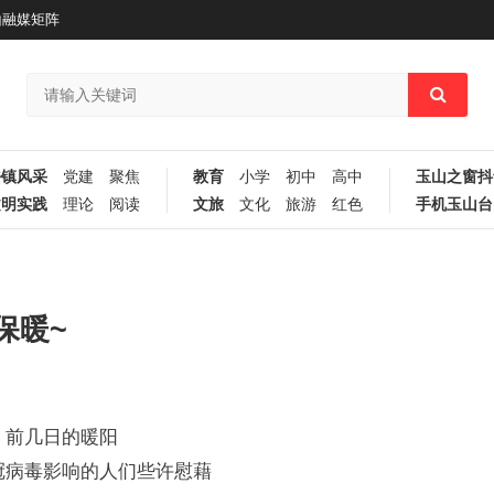
山融媒矩阵
乡镇风采
党建
聚焦
教育
小学
初中
高中
玉山之窗抖
文明实践
理论
阅读
文旅
文化
旅游
红色
手机玉山台
保暖~
前几日的暖阳
冠病毒影响的人们些许慰藉