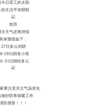
而今日罢工的太阳
又给生活平添阴郁
然而
阴冷天气还将持续
具体预报如下：
27日多云间阴
28-29日阴有小雨
30-31日阴转多云
大家要注意关注气温变化
续做好防寒保暖工作
谨防感冒！！！