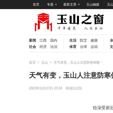
首页
专题
最新文章
玉山融媒
玉
新闻
江西
国内
生活
防艾
健康
社会
经济
法治
体育
台球
运动
首页
玉山
天气有变，玉山人注意防寒保暖~
天气有变，玉山人注意防寒
2022年12月27日 20:24
阅读
(1123)
给深受新