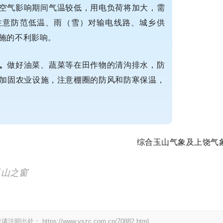
空气影响期间气温较低，用电负荷将加大，
需
注意防范低温、雨（雪）对输电线路、城乡
供
施的不利影响。
。
做好油菜、蔬菜等在田作物的清沟排水，
防
加固农业设施，注意棚圈的防风和防寒保
温，
综合玉山气象及上饶气
玉山之窗
载请注明出处：
https://www.yszc.com.cn/70882.html