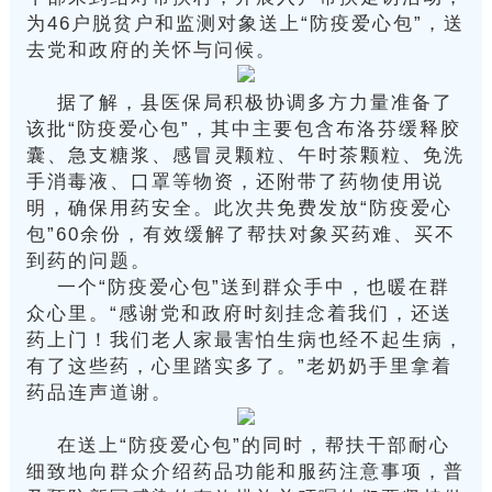
为46户脱贫户和监测对象送上“防疫爱心包”，送
去党和政府的关怀与问候。
据了解，县医保局积极协调多方力量准备了
该批“防疫爱心包”，其中主要包含布洛芬缓释胶
囊、急支糖浆、感冒灵颗粒、午时茶颗粒、免洗
手消毒液、口罩等物资，还附带了药物使用说
明，确保用药安全。此次共免费发放“防疫爱心
包”60余份，有效缓解了帮扶对象买药难、买不
到药的问题。
一个“防疫爱心包”送到群众手中，也暖在群
众心里。“感谢党和政府时刻挂念着我们，还送
药上门！我们老人家最害怕生病也经不起生病，
有了这些药，心里踏实多了。”老奶奶手里拿着
药品连声道谢。
在送上“防疫爱心包”的同时，帮扶干部耐心
细致地向群众介绍药品功能和服药注意事项，普