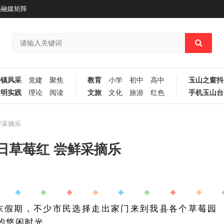
山融媒矩阵
乡镇风采
党建
聚焦
教育
小学
初中
高中
玉山之窗抖
文明实践
理论
阅读
文旅
文化
旅游
红色
手机玉山台
鲜采摘乐
日草莓红 尝鲜采摘乐
末假期，不少市民选择走出家门来到我县各个草莓园
的悠闲时光。