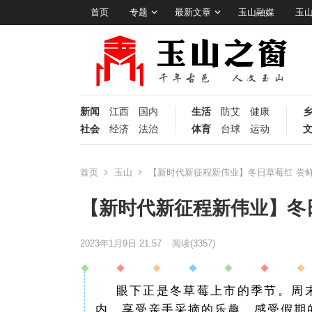
首页
专题
最新文章
玉山融媒
玉
新闻
江西
国内
生活
防艾
健康
社会
经济
法治
体育
台球
运动
首页
玉山
【新时代新征程新伟业】冬日草莓红 尝
【新时代新征程新伟业】冬
2023年1月9日 21:57
阅读
(3357)
眼下正是冬草莓上市的季节。周
内，享受亲手采摘的乐趣，感受假期