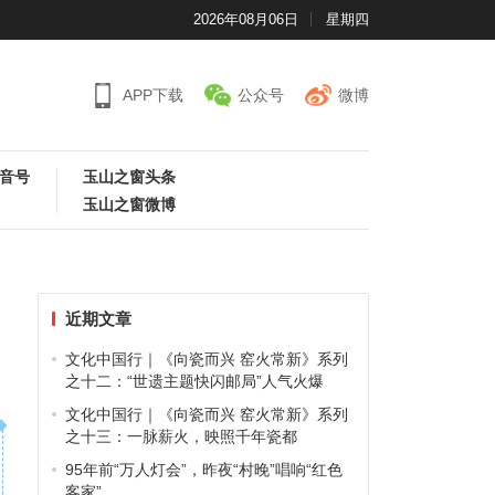
2026年08月06日
星期四
APP下载
公众号
微博
音号
玉山之窗头条
玉山之窗微博
近期文章
文化中国行｜《向瓷而兴 窑火常新》系列
之十二：“世遗主题快闪邮局”人气火爆
文化中国行｜《向瓷而兴 窑火常新》系列
之十三：一脉薪火，映照千年瓷都
95年前“万人灯会”，昨夜“村晚”唱响“红色
客家”