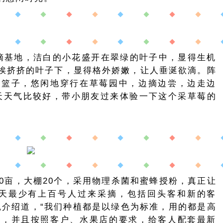
摘基地，洁白的小花盛开在翠绿的叶子中，显得生机
挨挤挤的叶子下，显得格外娇嫩，让人垂涎欲滴。阵
提篮子，悠闲地穿行在草莓园中，边摘边尝，边走边
天天气比较好，带小朋友过来体验一下这个采草莓的
0亩，大棚20个，采用物理杀菌和蜜蜂授粉，真正让
每天最少有上百号人过来采摘，包括回头客和新的客
魏介绍道，“我们种植都是以绿色为标准，用的都是高
升，并且按照客户、水果店的要求，给客人配套最新