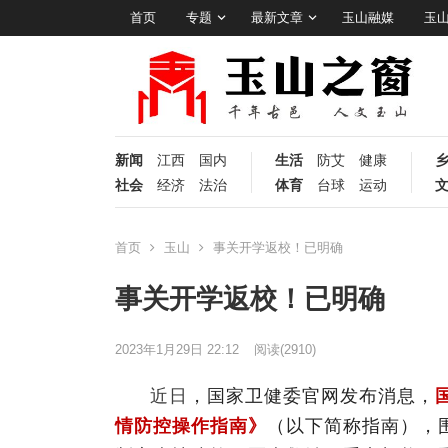
首页
专题
最新文章
玉山融媒
玉
新闻
江西
国内
生活
防艾
健康
社会
经济
法治
体育
台球
运动
首页
玉山
事关开学返校！已明确
事关开学返校！已明确
2023年1月29日 22:12
阅读
(2910)
近日
，国家卫健委官网发布消息，
情防控操作指南》
（以下简称指南），