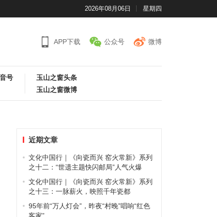
2026年08月06日
星期四
APP下载
公众号
微博
音号
玉山之窗头条
玉山之窗微博
近期文章
文化中国行｜《向瓷而兴 窑火常新》系列
之十二：“世遗主题快闪邮局”人气火爆
文化中国行｜《向瓷而兴 窑火常新》系列
之十三：一脉薪火，映照千年瓷都
95年前“万人灯会”，昨夜“村晚”唱响“红色
客家”