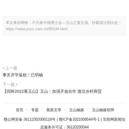
本文来自网络，不代表中国博士县—玉山之窗立场。转载请注明出处：
https://www.yszc.com.cn/83144.html
上一篇
事关开学返校！已明确
下一篇
【回眸2022看玉山】玉山：加强开放合作 激活乡村商贸
首页
专题
最新文章
玉山融媒
玉山融媒矩阵
赣公网安备 36112302000119号
|
赣ICP备2021008544号-1
|
互联网新闻信
息服务许可证：36120200044