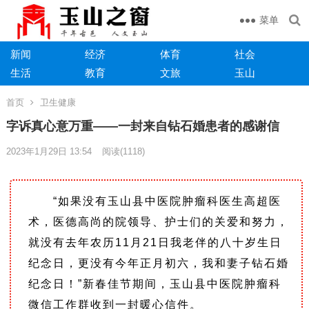
菜单
新闻
经济
体育
社会
生活
教育
文旅
玉山
首页
卫生健康
字诉真心意万重——一封来自钻石婚患者的感谢信
2023年1月29日 13:54
阅读
(1118)
“如果没有玉山县中医院肿瘤科医生高超医
术，医德高尚的院领导、护士们的关爱和努力，
就没有去年农历11月21日我老伴的八十岁生日
纪念日，更没有今年正月初六，我和妻子钻石婚
纪念日！”新春佳节期间，玉山县中医院肿瘤科
微信工作群收到一封暖心信件。