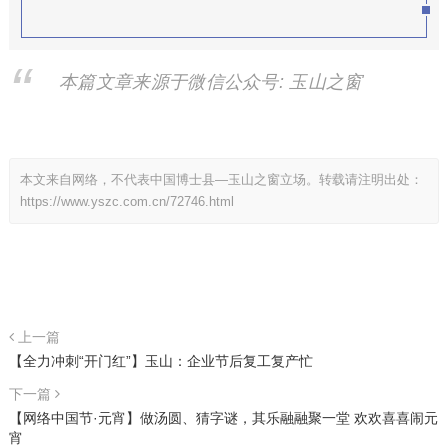
本篇文章来源于微信公众号: 玉山之窗
本文来自网络，不代表中国博士县—玉山之窗立场。转载请注明出处：
https://www.yszc.com.cn/72746.html
上一篇
【全力冲刺“开门红”】玉山：企业节后复工复产忙
下一篇
【网络中国节·元宵】做汤圆、猜字谜，其乐融融聚一堂 欢欢喜喜闹元
宵