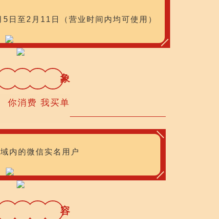
2月5日至2月11日（营业时间内均可使用）
活
动
对
象
你消费 我买单
区域内的微信实名用户
活
动
内
容