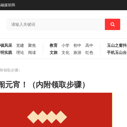
山融媒矩阵
乡镇风采
党建
聚焦
教育
小学
初中
高中
玉山之窗抖
文明实践
理论
阅读
文旅
文化
旅游
红色
手机玉山台
附领取步骤）
闹元宵！（内附领取步骤）
正
月
十
五