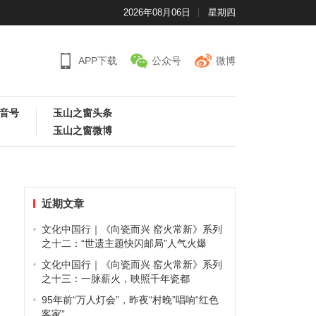
2026年08月06日
星期四
APP下载
公众号
微博
音号
玉山之窗头条
玉山之窗微博
近期文章
文化中国行｜《向瓷而兴 窑火常新》系列
之十二：“世遗主题快闪邮局”人气火爆
文化中国行｜《向瓷而兴 窑火常新》系列
之十三：一脉薪火，映照千年瓷都
95年前“万人灯会”，昨夜“村晚”唱响“红色
客家”