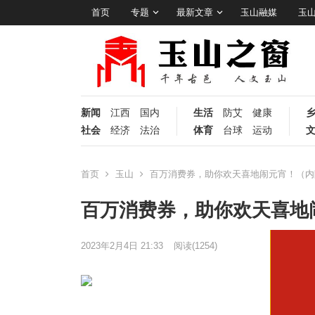
首页
专题
最新文章
玉山融媒
玉
新闻
江西
国内
生活
防艾
健康
社会
经济
法治
体育
台球
运动
首页
玉山
百万消费券，助你欢天喜地闹元宵！（内
百万消费券，助你欢天喜地
2023年2月4日 21:33
阅读
(1254)