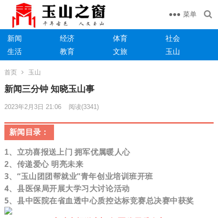
菜单
新闻
经济
体育
社会
生活
教育
文旅
玉山
首页
玉山
新闻三分钟 知晓玉山事
2023年2月3日 21:06
阅读
(3341)
新闻目录：
1、立功喜报送上门 拥军优属暖人心
传递爱心 明亮未来
2、
3、“玉山团团帮就业”青年创业培训班开班
4、县医保局开展大学习大讨论活动
5、县中医院在省血透中心质控达标竞赛总决赛中获奖