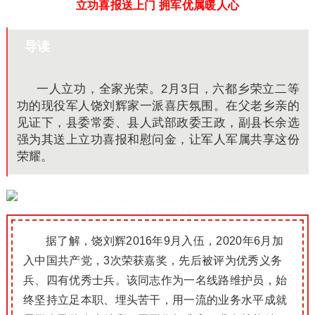
立功喜报送上门 拥军优属暖人心
导读
一人立功，全家光荣。2月3日，六都乡荣立二等
功的现役军人饶刘辉家一派喜庆氛围。在父老乡亲的
见证下，县委常委、县人武部政委王政，副县长余选
强为其送上立功喜报和慰问金，让军人军属共享这份
荣耀。
据了解，饶刘辉2016年9月入伍，2020年6月加
入中国共产党，3次荣获嘉奖，先后被评为优秀义务
兵、四有优秀士兵。该同志作为一名线路维护员，始
终坚持立足本职、埋头苦干，用一流的业务水平成就