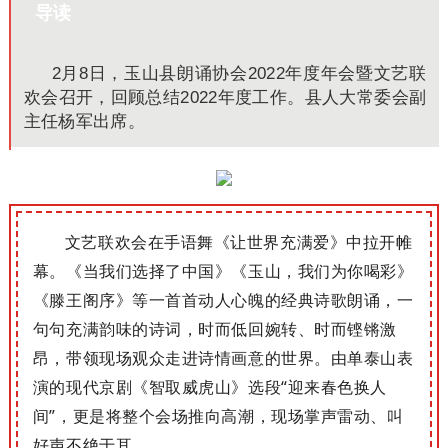
导读
2月8日，玉山县朗诵协会2022年度年会暨文艺联
欢会召开，回顾总结2022年度工作。县人大常委会副
主任杨军出席。
文艺联欢会在手语舞《让世界充满爱》中拉开帷
幕。
《当我们选择了中国》《玉山，我们为你喝彩》
《滕王阁序》等一首首动人心魄的经典诗歌朗诵，一
句句充满韵味的诗词，时而低回婉转、时而铿锵激
昂，带领现场观众走进诗情画意的世界。
由单泰山表
演的现代京剧《智取威虎山》选段“迎来春色换人
间”，更是将整个会场推向高潮，现场掌声雷动、叫
好声不绝于耳。