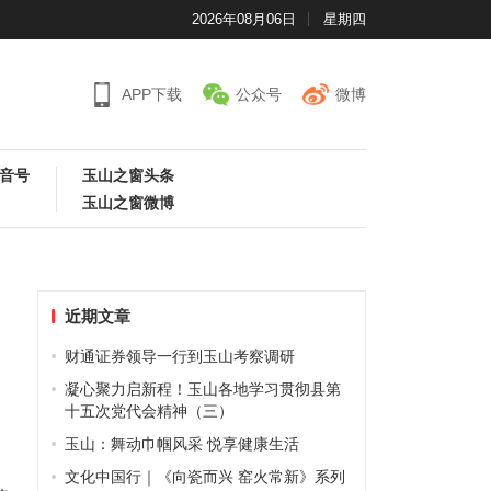
2026年08月06日
星期四
APP下载
公众号
微博
音号
玉山之窗头条
玉山之窗微博
近期文章
财通证券领导一行到玉山考察调研
凝心聚力启新程！玉山各地学习贯彻县第
十五次党代会精神（三）
玉山：舞动巾帼风采 悦享健康生活
文化中国行｜《向瓷而兴 窑火常新》系列