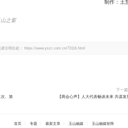
制作：王
玉山之窗
载请注明出处：
https://www.yszc.com.cn/73116.html
下一
二次、第
【两会心声】人大代表畅谈未来 共谋发
首页
专题
最新文章
玉山融媒
玉山融媒矩阵