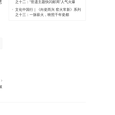
慧
之十二：“世遗主题快闪邮局”人气火爆
文化中国行｜《向瓷而兴 窑火常新》系列
之十三：一脉薪火，映照千年瓷都
篇
展