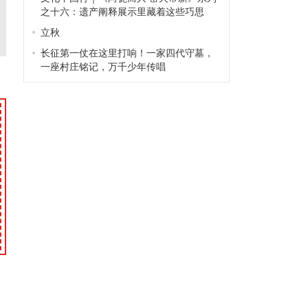
之十六：遗产阐释展示里藏着这些巧思
立秋
长征第一仗在这里打响！一家四代守墓，
一座村庄铭记，万千少年传唱