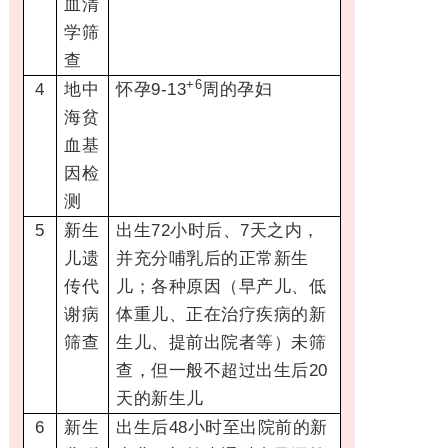
血清
学筛
查
+6
4
地中
怀孕9-13
周的孕妇
海贫
血基
因检
测
5
新生
出生72小时后、7天之内，
儿遗
并充分哺乳后的正常新生
传代
儿；各种原因（早产儿、低
谢病
体重儿、正在治疗疾病的新
筛查
生儿、提前出院者等）未筛
查，但一般不超过出生后20
天的新生儿
6
新生
出生后48小时至出院前的新