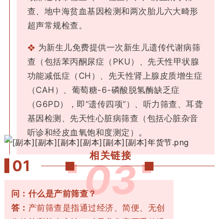
查、地中海贫血基因检测和两次胎儿六大畸形
超声常规检查。
为新生儿免费提供一次新生儿遗传代谢病筛
❖
查（包括苯丙酮尿症（PKU）、先天性甲状腺
功能减低症（CH）、先天性肾上腺皮质增生症
（CAH）、葡萄糖-6-磷酸脱氢酶缺乏症
（G6PD），即“遗传四项”）、听力筛查、耳聋
基因检测、先天性心脏病筛查（包括心脏杂音
。
听诊和经皮血氧饱和度测定）
相关链接
0
3
0
1
问：什么是产前筛查？
答：
产前筛查是指通过经济、简便、无创