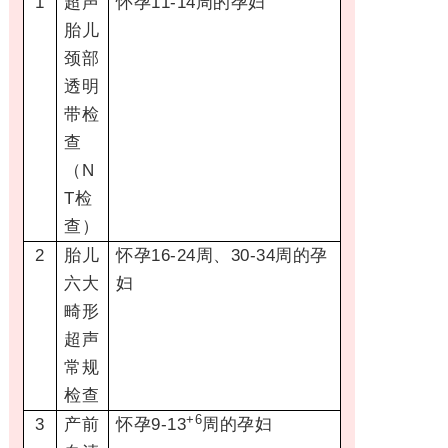
1
超声
怀孕11-14周的孕妇
胎儿
颈部
透明
带检
查
（N
T检
查）
2
胎儿
怀孕16-24周、30-34周的孕
六大
妇
畸形
超声
常规
检查
+6
3
产前
怀孕9-13
周的孕妇