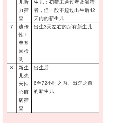
儿听
生儿；初筛未通过者及漏筛
力筛
者，但一般不超过出生后42
查
天内的新生儿
7
遗传
出生3天左右的所有新生儿
性耳
聋基
因检
测
8
新生
出生后
儿先
6至
72小时之内、出院之前
天性
的新生儿
心脏
病筛
查