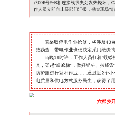
路006号杆B相连接线线夹处发热烧坏，C
作人员立即向上级部门汇报，勘
查
现场情
若采取停电作业抢修，将涉及43
致勘查，带电作业班便决定采用绝缘“
当晚19时许，工作人员扛着“蜈
具，架起“蜈蚣梯”，做好锚桩、拉线
防护服进行登杆作业……通过近2个小
电质量和供电方式服务民生，获得了
六都乡开