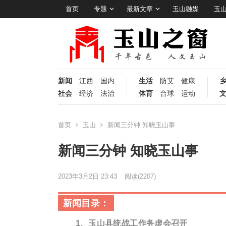
首页
专题
最新文章
玉山融媒
玉
新闻
江西
国内
生活
防艾
健康
社会
经济
法治
体育
台球
运动
首页
玉山
新闻三分钟 知晓玉山事
新闻三分钟 知晓玉山事
2023年3月2日 23:43
阅读
(2207)
新闻目录：
1、玉山县统战工作务虚会召开