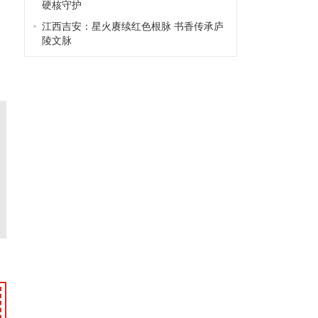
硬核守护
江西吉安：星火赓续红色根脉 书香传承庐
陵文脉