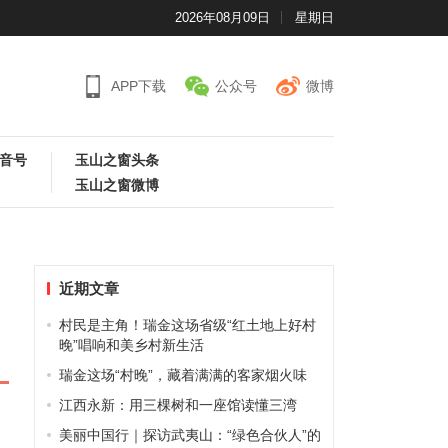
2026年08月09日
星期日
APP下载
公众号
微博
音号
玉山之窗头条
玉山之窗微博
近期文章
村民是主角！瑞金这场省级“红土地上好村
晚”唱响和美乡村新生活
瑞金这场“村晚”，藏着满满的客家烟火味
江西永新：用三棵树和一座馆读懂三湾
美丽中国行｜探访武夷山：“绿色合伙人”的