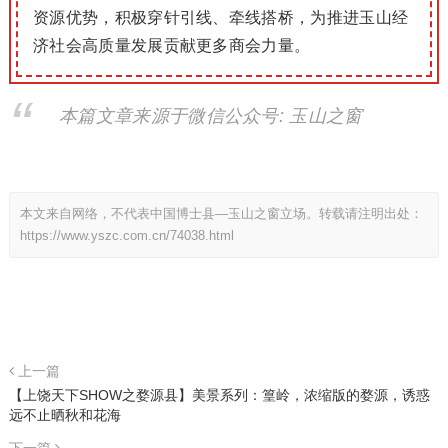
资源优势，积极穿针引线、牵线搭桥，为推进玉山经
济社会高质量发展贡献更多商会力量。
本篇文章来源于微信公众号: 玉山之窗
本文来自网络，不代表中国博士县—玉山之窗立场。转载请注明出处：
https://www.yszc.com.cn/74038.html
上一篇
【上饶天下SHOW之婺源县】美景系列：篁岭，浓缩版的婺源，诱惑
远不止晒秋和花海