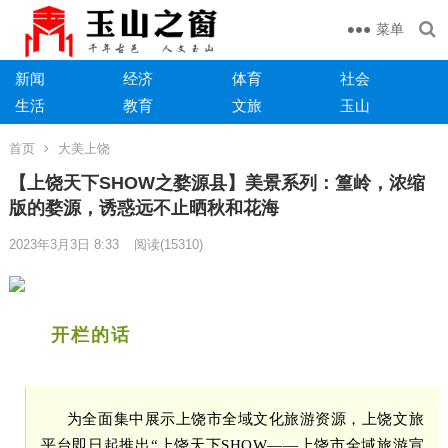
菜单
新闻
经济
体育
社会
生活
教育
文旅
玉山
首页
大美上饶
【上饶天下SHOW之婺源县】美景系列：篁岭，浓缩
版的婺源，诱惑远不止晒秋和花海
2023年3月3日 8:33
阅读
(15310)
开栏的话
为全面集中展示上饶市全域文化旅游资源，上饶文旅
平台即日起推出“上饶天下SHOW——上饶市全域旅游宣