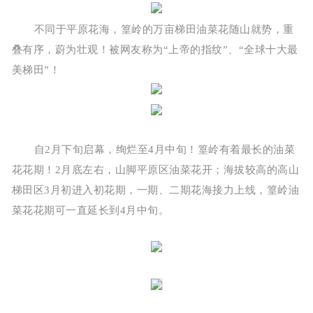
不同于平原花海，篁岭的万亩梯田油菜花随山就势，重
叠有序，蔚为壮观！被网友称为“上帝的指纹”、“全球十大最
美梯田”！
自2月下旬启幕，绚烂至4月中旬！篁岭有着最长的油菜
花花期！2月底左右，山脚平原区油菜花开；海拔较高的高山
梯田区3月初进入初花期，一期、二期花海接力上线，篁岭油
菜花花期可一直延长到4月中旬。