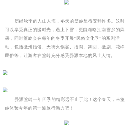
历经秋季的人山人海，冬天的篁岭显得安静许多。这时
可以享受真正的慢时光，遇上下雪，更能领略江南雪乡的风
采，同时篁岭会在每年的冬季开展“民俗文化季”的系列活
动，包括徽州婚俗、天街火锅宴、抬阁、舞回、徽剧、花样
民俗等，让游客在篁岭充分感受婺源本地的风土人情。
婺源篁岭一年四季的精彩远不止于此！这个春天，来篁
岭体验今年的第一波旅行魅力吧！