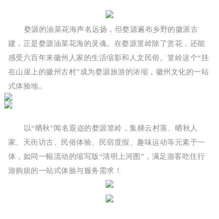
婺源的油菜花海声名远扬，但婺源遍布乡野的徽派古
建，正是婺源油菜花海的灵魂。在婺源篁岭除了赏花，还能
感受六百年来徽州人家的生活缩影和人文民俗。篁岭这个“挂
在山崖上的徽州古村”成为婺源旅游的浓缩，徽州文化的一站
式体验地。
以“晒秋”闻名遐迩的婺源篁岭，集梯云村落、晒秋人
家、天街访古、民俗体验、民宿度假、趣味运动等元素于一
体，如同一幅流动的缩写版“清明上河图”，满足游客吃住行
游购娱的一站式体验与服务需求！