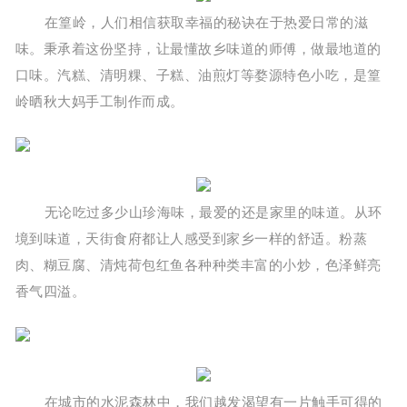
在篁岭，人们相信获取幸福的秘诀在于热爱日常的滋
味。秉承着这份坚持，让最懂故乡味道的师傅，做最地道的
口味。汽糕、清明粿、子糕、油煎灯等婺源特色小吃，是篁
岭晒秋大妈手工制作而成。
无论吃过多少山珍海味，最爱的还是家里的味道。从环
境到味道，天街食府都让人感受到家乡一样的舒适。粉蒸
肉、糊豆腐、清炖荷包红鱼各种种类丰富的小炒，色泽鲜亮
香气四溢。
在城市的水泥森林中，我们越发渴望有一片触手可得的