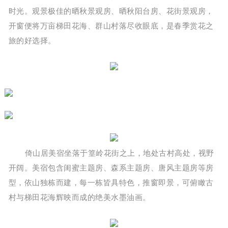
时光。观景极佳的晒秋景观房、晒秋阳台房、花街景观房，
开窗便将万亩梯田花海、群山村落尽收眼底，是春季赏花之
旅的好选择。
倚山居美宿坐落于篁岭花街之上，地处古村高处，视野
开阔。美宿包含闺蜜主题房、森系主题房、唐风主题房等房
型，依山独栋而建，每一栋皆具特色，推窗即景，可俯瞰古
村与梯田花海辉映而成的绝美水墨油画。