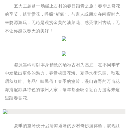
五大主题赴一场崖上古村的春日踏青之旅！春季是赏花
的季节，踏青赏花，呼吸“鲜氧”，与家人或朋友在闲暇时光
来婺源游玩，无论是观赏金黄的油菜花、感受徽州古镇，无
不让你感叹春天的美好！
婺源篁岭村以本身精致的晒秋古村为基底，在不同季节
中发散出更多的魅力，春赏梯田花海、夏游水街乐园、秋观
晒秋红叶、冬品年味民俗！春季的篁岭，漫山遍野的万亩花
海搭配独具特色的徽州人家，每年都会吸引近百万游客来这
里踏春赏花。
夏季的篁岭便开启清凉避暑的乡村奇妙游体验，展现江