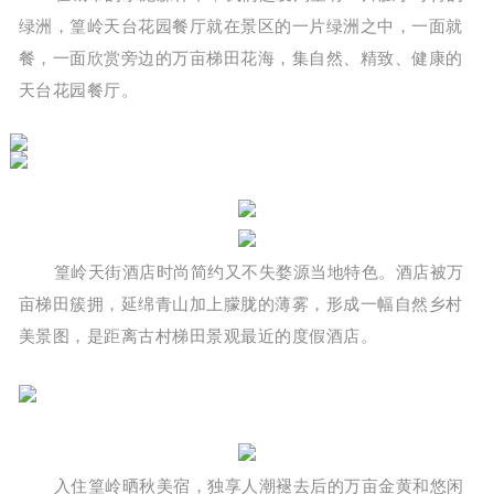
绿洲，篁岭天台花园餐厅就在景区的一片绿洲之中，一面就
餐，一面欣赏旁边的万亩梯田花海，集自然、精致、健康的
天台花园餐厅。
篁岭天街酒店时尚简约又不失婺源当地特色。酒店被万
亩梯田簇拥，延绵青山加上朦胧的薄雾，形成一幅自然乡村
美景图，是距离古村梯田景观最近的度假酒店。
入住篁岭晒秋美宿，独享人潮褪去后的万亩金黄和悠闲