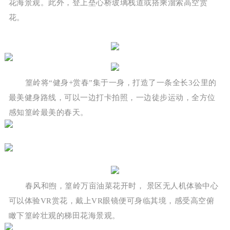
花海景观。此外，登上垒心桥玻璃栈道或搭乘溜索高空赏
花。
篁岭将“健身+赏春”集于一身，打造了一条全长3公里的
最美健身路线，可以一边打卡拍照，一边徒步运动，全方位
感知篁岭最美的春天。
春风和煦，篁岭万亩油菜花开时， 景区无人机体验中心
可以体验VR赏花，戴上VR眼镜便可身临其境，感受高空俯
瞰下篁岭壮观的梯田花海景观。