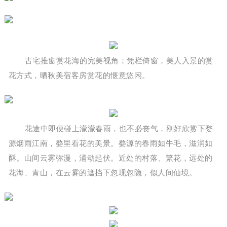
古宅推窗赏花海的完美视角；凭栏倚窗，美人入景的赏
花方式，晒秋美宿客房赏花的惬意悠闲。
花途中即便碰上濛濛春雨，也不必丧气，刚好欣赏下婺
源烟雨江南，婺里看花的美景。婺源的春雨如牛毛，滋润如
酥。山间云雾弥漫，涌动起伏。近处的村落、繁花，远处的
花海、青山，在云雾的遮挡下忽现忽隐，似人间仙境。