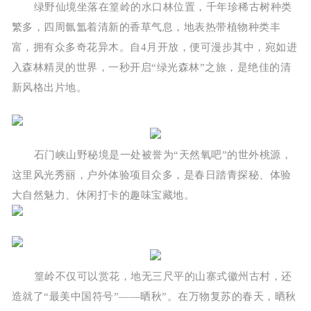
绿野仙境坐落在篁岭的水口林位置，千年珍稀古树种类
繁多，四周氤氲着清新的香草气息，地表热带植物种类丰
富，拥有众多奇花异木。自4月开放，便可漫步其中，宛如进
入森林精灵的世界，一秒开启“绿光森林”之旅，是绝佳的清
新风格出片地。
石门峡山野秘境是一处被誉为“天然氧吧”的世外桃源，
这里风光秀丽，户外体验项目众多，是春日踏青探秘、体验
大自然魅力、休闲打卡的趣味宝藏地。
篁岭不仅可以赏花，地无三尺平的山寨式徽州古村，还
造就了“最美中国符号”——晒秋”。在万物复苏的春天，晒秋