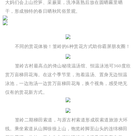
大妈们会上山挖笋、采蕨菜，洗净蒸熟后放在圆晒匾里晒
干，形成独特的春日晒秋民俗景观。
不同的赏花体验！篁岭的6种赏花方式助你霸屏朋友圈！
篁岭古村最高点的倚山秘境温汤馆、恒温泳池可360度欣
赏万亩梯田花海。在这个季节里，泡着温汤、置身无边恒温
泳池，一边泡汤一边赏万亩梯田花海，换个视角，感受绝无
仅有的赏花新方式。
篁岭二期梯田索道，与原古村索道形成双索道旅游大环
线。乘坐索道从山脚徐徐上山，饱览岭脚至山头的连绵梯田