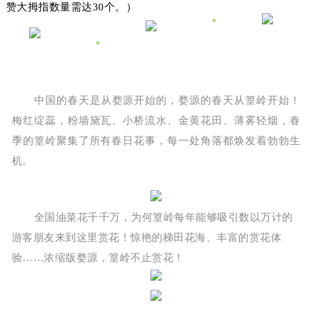
赞大拇指数量需达30个。）
中国的春天是从婺源开始的，婺源的春天从篁岭开始！
梅红绽蕊，粉墙黛瓦、小桥流水、金黄花田、薄雾轻烟，春
季的篁岭聚集了所有春日花事，每一处角落都焕发着勃勃生
机。
全国油菜花千千万，为何篁岭每
年能够吸引数以万计的
游客朋友来到这里赏花！惊艳的梯田花海、丰富的赏花体
验……浓缩版婺源，篁岭不止赏花！