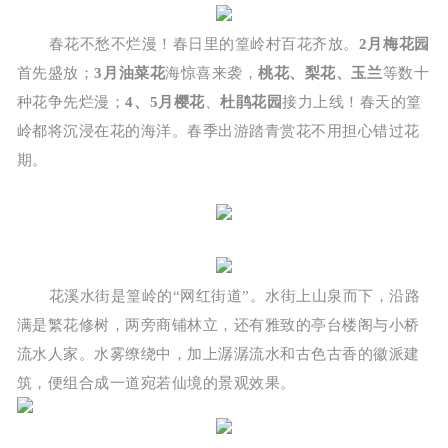
春花不愁不烂漫！春日里的篁岭村百花齐放。
2月梅花园
首先盛放；
3月油菜花
海惊喜来袭，
桃花、梨花、玉兰
等数十
种花争先烂漫；
4、5月樱花
、
杜鹃花园
接力上线！春天的篁
岭都将沉浸在花的海洋。春季出游踏青赏花不用担心错过花
期。
花溪水街是篁岭的“网红街道”。水街上山泉而下，沿路
满是繁花修树，两旁商铺林立，还有雅致的亭台楼阁与小桥
流水人家。水雾缭绕中，加上潺潺流水和古色古香的徽派建
筑，便组合成一道宛若仙境的景观效果。