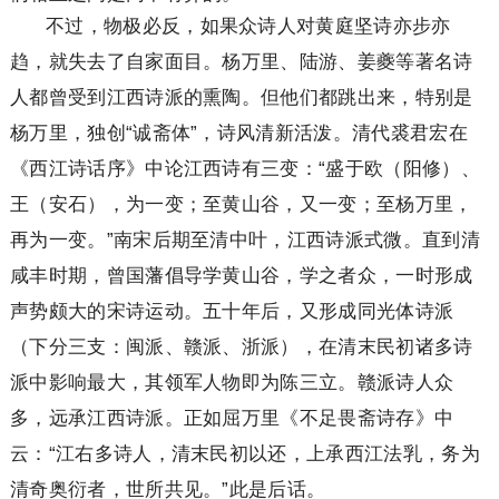
不过，物极必反，如果众诗人对黄庭坚诗亦步亦
趋，就失去了自家面目。杨万里、陆游、姜夔等著名诗
人都曾受到江西诗派的熏陶。但他们都跳出来，特别是
杨万里，独创“诚斋体”，诗风清新活泼。清代裘君宏在
《西江诗话序》中论江西诗有三变：“盛于欧（阳修）、
王（安石），为一变；至黄山谷，又一变；至杨万里，
再为一变。”南宋后期至清中叶，江西诗派式微。直到清
咸丰时期，曾国藩倡导学黄山谷，学之者众，一时形成
声势颇大的宋诗运动。五十年后，又形成同光体诗派
（下分三支：闽派、赣派、浙派），在清末民初诸多诗
派中影响最大，其领军人物即为陈三立。赣派诗人众
多，远承江西诗派。正如屈万里《不足畏斋诗存》中
云：“江右多诗人，清末民初以还，上承西江法乳，务为
清奇奥衍者，世所共见。”此是后话。