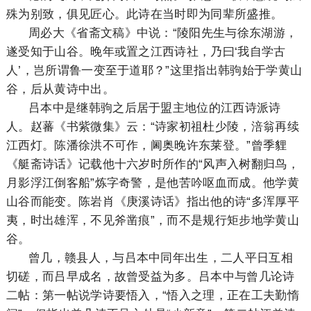
殊为别致，俱见匠心。此诗在当时即为同辈所盛推。
周必大《省斋文稿》中说：“陵阳先生与徐东湖游，
遂受知于山谷。晚年或置之江西诗社，乃曰‘我自学古
人’，岂所谓鲁一变至于道耶？”这里指出韩驹始于学黄山
谷，后从黄诗中出。
吕本中是继韩驹之后居于盟主地位的江西诗派诗
人。赵蕃《书紫微集》云：“诗家初祖杜少陵，涪翁再续
江西灯。陈潘徐洪不可作，阃奥晚许东莱登。”曾季貍
《艇斋诗话》记载他十六岁时所作的“风声入树翻归鸟，
月影浮江倒客船”炼字奇警，是他苦吟呕血而成。他学黄
山谷而能变。陈岩肖《庚溪诗话》指出他的诗“多浑厚平
夷，时出雄浑，不见斧凿痕”，而不是规行矩步地学黄山
谷。
曾几，赣县人，与吕本中同年出生，二人平日互相
切磋，而吕早成名，故曾受益为多。吕本中与曾几论诗
二帖：第一帖说学诗要悟入，“悟入之理，正在工夫勤惰