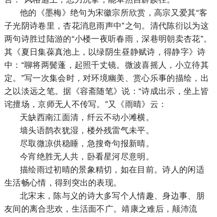
他的《墨梅》绝句为宋徽宗所欣赏，高宗又爱其“客
子光阴诗卷里，杏花消息雨声中”之句。清代陈衍以为这
两句诗胜过陆游的“小楼一夜听春雨，深巷明朝卖杏花”。
其《夏日集葆真池上，以绿阴生昼静赋诗，得静字》诗
中：“聊将两鬓蓬，起照千丈镜。微波喜摇人，小立待其
定。”写一次集会时，对环境幽美、赏心乐事的描绘，出
之以淡远之笔。据《容斋随笔》说：“诗成出示，坐上皆
诧擅场，京师无人不传写。”又《雨晴》云：
天缺西南江面清，纤云不动小滩横。
墙头语鹊衣犹湿，楼外残雷气未平。
尽取微凉供稳睡，急搜奇句报新晴。
今宵绝胜无人共，卧看星河尽意明。
描绘雨过初晴的景象精切，如在目前。诗人的闲适
生活畅心情，得到突出的表现。
北宋末，陈与义的诗大多写个人情趣、身边事、朋
友间的离合悲欢，生活面不广。靖康之难后，颠沛流