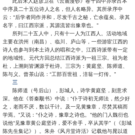
此后宋人赵彦卫在《云麓漫钞》卷十四中亦录吕本
中序及二十五位诗人之名，但人名略异。其所录序中
云：“后学者同作并和，尽发千古之秘，亡余蕴矣。录其
名字，曰江西宗派，其源流皆出豫章也。”
所列二十五人中，只有十一人为江西人。活动地域
主要在洪州（南昌）、临川、庐山等，一些游宦江西的
诗人也参与到本土诗人的唱和之中。江西诗派带有一定
的地域性。元代方回总结江西诗派为一祖三宗。祖为老
杜，上溯则皆渊源于杜诗。三宗为：黄庭坚、陈师道、
陈与义。曾茶山说：“工部百世祖，涪翁一灯传。”
三
陈师道（号后山），彭城人，诗学黄庭坚，刻意求
深。他在《答秦觏书》中说：“仆于诗初无师法，然少好
之，老而不厌，数以千计。及一见黄豫章，尽焚其稿而
学焉。”又说：“仆之诗，豫章之诗也。”他的门人魏衍也
说他“见豫章黄公庭坚诗，爱不舍手，卒从其学”（《彭城
陈先生集记》）。朱弁《风月堂诗活》记载他与晁以道