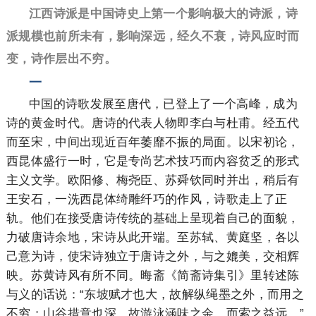
江西诗派是中国诗史上第一个影响极大的诗派，诗
派规模也前所未有，影响深远，经久不衰，诗风应时而
变，诗作层出不穷。
一
中国的诗歌发展至唐代，已登上了一个高峰，成为
诗的黄金时代。唐诗的代表人物即李白与杜甫。经五代
而至宋，中间出现近百年萎靡不振的局面。以宋初论，
西昆体盛行一时，它是专尚艺术技巧而内容贫乏的形式
主义文学。欧阳修、梅尧臣、苏舜钦同时并出，稍后有
王安石，一洗西昆体绮雕纤巧的作风，诗歌走上了正
轨。他们在接受唐诗传统的基础上呈现着自己的面貌，
力破唐诗余地，宋诗从此开端。至苏轼、黄庭坚，各以
己意为诗，使宋诗独立于唐诗之外，与之媲美，交相辉
映。苏黄诗风有所不同。晦斋《简斋诗集引》里转述陈
与义的话说：“东坡赋才也大，故解纵绳墨之外，而用之
不穷；山谷措意也深，故游泳涵味之余，而索之益远。”