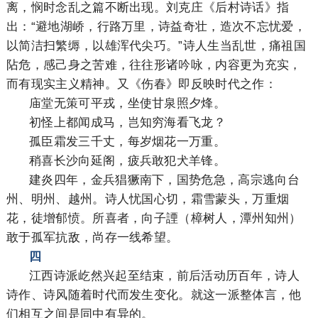
离，悯时念乱之篇不断出现。刘克庄《后村诗话》指
出：“避地湖峤，行路万里，诗益奇壮，造次不忘忧爱，
以简洁扫繁缛，以雄浑代尖巧。”诗人生当乱世，痛祖国
阽危，感己身之苦难，往往形诸吟咏，内容更为充实，
而有现实主义精神。又《伤春》即反映时代之作：
庙堂无策可平戎，坐使甘泉照夕烽。
初怪上都闻成马，岂知穷海看飞龙？
孤臣霜发三千丈，每岁烟花一万重。
稍喜长沙向延阁，疲兵敢犯犬羊锋。
建炎四年，金兵猖獗南下，国势危急，高宗逃向台
州、明州、越州。诗人忧国心切，霜雪蒙头，万重烟
花，徒增郁愤。所喜者，向子諲（樟树人，潭州知州）
敢于孤军抗敌，尚存一线希望。
四
江西诗派屹然兴起至结束，前后活动历百年，诗人
诗作、诗风随着时代而发生变化。就这一派整体言，他
们相互之间是同中有异的。