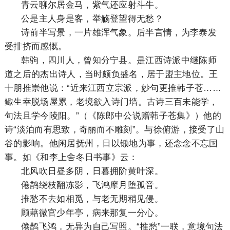
青云聊尔居金马，紫气还应射斗牛。
公是主人身是客，举觞登望得无愁？
诗前半写景，一片雄浑气象。后半言情，为李泰发
受排挤而感慨。
韩驹，四川人，曾知分宁县。是江西诗派中继陈师
道之后的杰出诗人，当时颇负盛名，居于盟主地位。王
十朋推崇他说：“近来江西立宗派，妙句更推韩子苍……
鲰生幸脱场屋累，老境欲入诗门墙。古诗三百未能学，
句法且学今陵阳。”（《陈郎中公说赠韩子苍集》）他的
诗“淡泊而有思致，奇丽而不雕刻”。与徐俯游，接受了山
谷的影响。他闲居抚州，日以锄地为事，还念念不忘国
事。如《和李上舍冬日书事》云：
北风吹日昼多阴，日暮拥阶黄叶深。
倦鹊绕枝翻冻影，飞鸿摩月堕孤音。
推愁不去如相觅，与老无期稍见侵。
顾藉微官少年亭，病来那复一分心。
倦鹊飞鸿，无异为自己写照。“推愁”一联，意境句法