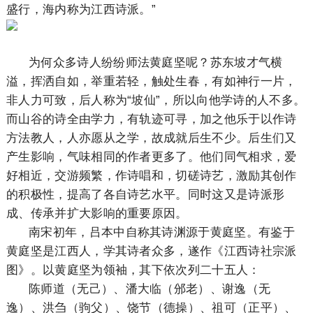
盛行，海内称为江西诗派。”
为何众多诗人纷纷师法黄庭坚呢？苏东坡才气横
溢，挥洒自如，举重若轻，触处生春，有如神行一片，
非人力可致，后人称为“坡仙”，所以向他学诗的人不多。
而山谷的诗全由学力，有轨迹可寻，加之他乐于以作诗
方法教人，人亦愿从之学，故成就后生不少。后生们又
产生影响，气味相同的作者更多了。他们同气相求，爱
好相近，交游频繁，作诗唱和，切磋诗艺，激励其创作
的积极性，提高了各自诗艺水平。同时这又是诗派形
成、传承并扩大影响的重要原因。
南宋初年，吕本中自称其诗渊源于黄庭坚。有鉴于
黄庭坚是江西人，学其诗者众多，遂作《江西诗社宗派
图》。以黄庭坚为领袖，其下依次列二十五人：
陈师道（无己）、潘大临（邠老）、谢逸（无
逸）、洪刍（驹父）、饶节（德操）、祖可（正平）、