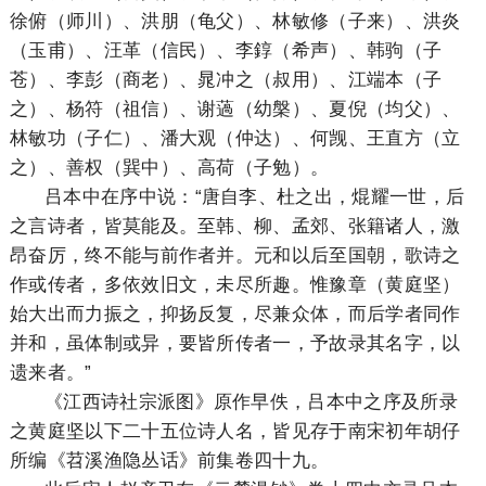
徐俯（师川）、洪朋（龟父）、林敏修（子来）、洪炎
（玉甫）、汪革（信民）、李錞（希声）、韩驹（子
苍）、李彭（商老）、晁冲之（叔用）、江端本（子
之）、杨符（祖信）、谢薖（幼槃）、夏倪（均父）、
林敏功（子仁）、潘大观（仲达）、何觊、王直方（立
之）、善权（巽中）、高荷（子勉）。
吕本中在序中说：“唐自李、杜之出，焜耀一世，后
之言诗者，皆莫能及。至韩、柳、孟郊、张籍诸人，激
昂奋厉，终不能与前作者并。元和以后至国朝，歌诗之
作或传者，多依效旧文，未尽所趣。惟豫章（黄庭坚）
始大出而力振之，抑扬反复，尽兼众体，而后学者同作
并和，虽体制或异，要皆所传者一，予故录其名字，以
遗来者。”
《江西诗社宗派图》原作早佚，吕本中之序及所录
之黄庭坚以下二十五位诗人名，皆见存于南宋初年胡仔
所编《苕溪渔隐丛话》前集卷四十九。