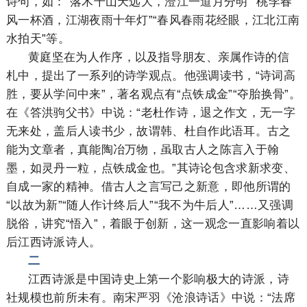
诗句，如：“落木千山天远大，澄江一道月分明”“桃李春
风一杯酒，江湖夜雨十年灯”“春风春雨花经眼，江北江南
水拍天”等。
黄庭坚在为人作序，以及指导朋友、亲属作诗的信
札中，提出了一系列的诗学观点。他强调读书，“诗词高
胜，要从学问中来”，著名观点有“点铁成金”“夺胎换骨”。
在《答洪驹父书》中说：“老杜作诗，退之作文，无一字
无来处，盖后人读书少，故谓韩、杜自作此语耳。古之
能为文章者，真能陶冶万物，虽取古人之陈言入于翰
墨，如灵丹一粒，点铁成金也。”其诗论包含求新求变、
自成一家的精神。借古人之言写己之新意，即他所谓的
“以故为新”“随人作计终后人”“我不为牛后人”……又强调
脱俗，讲究“悟入”，着眼于创新，这一观念一直影响着以
后江西诗派诗人。
二
江西诗派是中国诗史上第一个影响极大的诗派，诗
社规模也前所未有。南宋严羽《沧浪诗话》中说：“法席