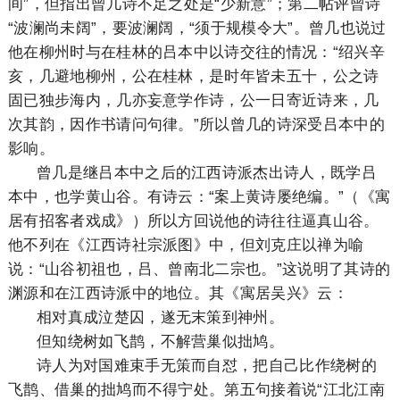
间”，但指出曾几诗不足之处是“少新意”；第二帖评曾诗
“波澜尚未阔”，要波澜阔，“须于规模令大”。曾几也说过
他在柳州时与在桂林的吕本中以诗交往的情况：“绍兴辛
亥，几避地柳州，公在桂林，是时年皆未五十，公之诗
固已独步海内，几亦妄意学作诗，公一日寄近诗来，几
次其韵，因作书请问句律。”所以曾几的诗深受吕本中的
影响。
曾几是继吕本中之后的江西诗派杰出诗人，既学吕
本中，也学黄山谷。有诗云：“案上黄诗屡绝编。”（《寓
居有招客者戏成》）所以方回说他的诗往往逼真山谷。
他不列在《江西诗社宗派图》中，但刘克庄以禅为喻
说：“山谷初祖也，吕、曾南北二宗也。”这说明了其诗的
渊源和在江西诗派中的地位。其《寓居吴兴》云：
相对真成泣楚囚，遂无末策到神州。
但知绕树如飞鹊，不解营巢似拙鸠。
诗人为对国难束手无策而自怼，把自己比作绕树的
飞鹊、借巢的拙鸠而不得宁处。第五句接着说“江北江南