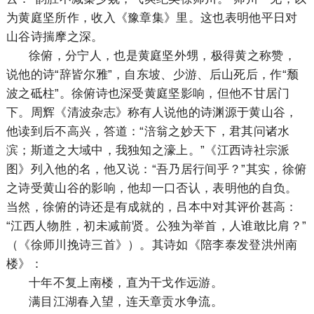
为黄庭坚所作，收入《豫章集》里。这也表明他平日对
山谷诗揣摩之深。
徐俯，分宁人，也是黄庭坚外甥，极得黄之称赞，
说他的诗“辞皆尔雅”，自东坡、少游、后山死后，作“颓
波之砥柱”。徐俯诗也深受黄庭坚影响，但他不甘居门
下。周辉《清波杂志》称有人说他的诗渊源于黄山谷，
他读到后不高兴，答道：“涪翁之妙天下，君其问诸水
滨；斯道之大域中，我独知之濠上。”《江西诗社宗派
图》列入他的名，他又说：“吾乃居行间乎？”其实，徐俯
之诗受黄山谷的影响，他却一口否认，表明他的自负。
当然，徐俯的诗还是有成就的，吕本中对其评价甚高：
“江西人物胜，初未减前贤。公独为举首，人谁敢比肩？”
（《徐师川挽诗三首》）。其诗如《陪李泰发登洪州南
楼》：
十年不复上南楼，直为干戈作远游。
满目江湖春入望，连天章贡水争流。