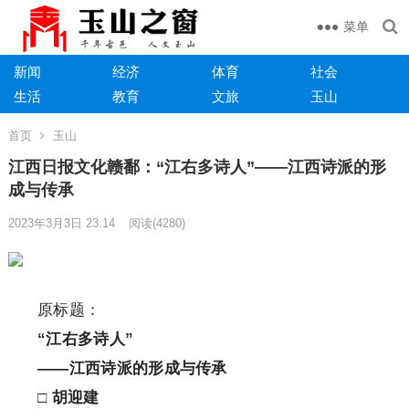
菜单
新闻
经济
体育
社会
生活
教育
文旅
玉山
首页
玉山
江西日报文化赣鄱：“江右多诗人”——江西诗派的形
成与传承
2023年3月3日 23:14
阅读
(4280)
原标题：
“江右多诗人”
——江西诗派的形成与传承
□
胡迎建