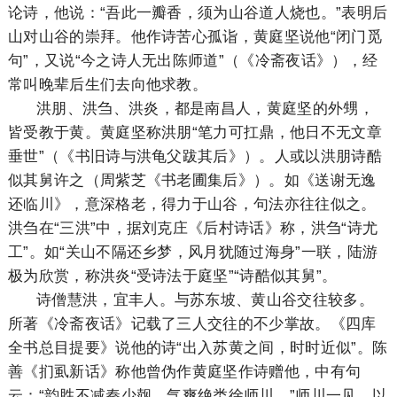
论诗，他说：“吾此一瓣香，须为山谷道人烧也。”表明后
山对山谷的崇拜。他作诗苦心孤诣，黄庭坚说他“闭门觅
句”，又说“今之诗人无出陈师道”（《冷斋夜话》），经
常叫晚辈后生们去向他求教。
洪朋、洪刍、洪炎，都是南昌人，黄庭坚的外甥，
皆受教于黄。黄庭坚称洪朋“笔力可扛鼎，他日不无文章
垂世”（《书旧诗与洪龟父跋其后》）。人或以洪朋诗酷
似其舅许之（周紫芝《书老圃集后》）。如《送谢无逸
还临川》，意深格老，得力于山谷，句法亦往往似之。
洪刍在“三洪”中，据刘克庄《后村诗话》称，洪刍“诗尤
工”。如“关山不隔还乡梦，风月犹随过海身”一联，陆游
极为欣赏，称洪炎“受诗法于庭坚”“诗酷似其舅”。
诗僧慧洪，宜丰人。与苏东坡、黄山谷交往较多。
所著《冷斋夜话》记载了三人交往的不少掌故。《四库
全书总目提要》说他的诗“出入苏黄之间，时时近似”。陈
善《扪虱新话》称他曾伪作黄庭坚作诗赠他，中有句
云：“韵胜不减秦少觌，气爽绝类徐师川。”师川一见，以