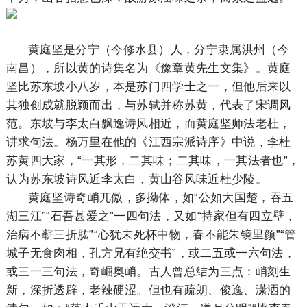
黄庭坚是分宁（今修水县）人，分宁隶属洪州（今
南昌），所以黄的诗集名为《豫章黄先生文集》。黄庭
坚比苏东坡小八岁，本是苏门四学士之一，但他后来以
其独创成就脱颖而出，与苏轼并称苏黄，代表了宋调风
范。东坡与李太白飘逸诗风相近，而黄庭坚师法老杜，
讲求句法。杨万里在他的《江西宗派诗序》中说，李杜
苏黄四大家，“一其形，二其味；二其味，一其法者也”，
认为苏东坡诗风近李太白，黄山谷风味近杜少陵。
黄庭坚诗奇峭兀傲，多拗体，如“公如大国楚，吞五
湖三江”“石吾甚爱之”一四句法，又如“持家但有四立壁，
治病不蕲三折肱”“心犹未死杯中物，春不能朱镜里颜”“管
城子无食肉相，孔方兄有绝交书”，或二五或一六句法，
或三一三句法，奇崛奥峭。古人曾总结为三点：峭刻生
新，深折透辟，老辣硬涩。但也有疏朗、俊逸、潇洒的