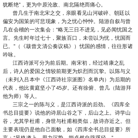
犹断绝”，更为中原沦敌、南北隔绝而痛心。
曾几生于南北宋之交，亲眼看见山河破碎、朝廷以
偏安为国策的可悲现象，为之忧心忡忡。陆游自叙与曾
几在会稽的一次集会：“略无三日不进见，见必闻忧国之
言。先生时年过七十，聚族百口，未尝以为忧，忧国而
已。”（《跋曾文清公奏议稿》）忧国的感情，往往形诸
吟咏。
江西诗派可分为前后期。南宋初，经过靖康之乱
后，诗人的爱国之情较前期更为炽烈而沉挚。以陈与义
（未列入吕本中《江西诗社宗派图》名单内）为后期的
代表，他比黄庭坚小了45岁。还有徐俯、曾几（陆游拜
他为师）等人。
三宗之一的陈与义，是江西诗派的后劲。《四库全
书总目提要》说他的诗居山谷之下，后山之上。诗学山
谷，尤其学杜甫，身世与杜甫相类似，故诗亦近之。但
主要表现仍是他自己面貌，如《四库全书总目提要》所
言：“风格遒上，思力沉挚，能卓然自辟蹊径。”