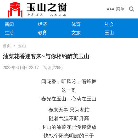
菜单
新闻
经济
体育
社会
生活
教育
文旅
玉山
首页
玉山
油菜花香迎客来~与你相约醉美玉山
2023年3月6日 22:17
阅读
(2288)
闻花香，听风吟，看蜂舞
这一刻
春光在玉山，心动在玉山
春来无事 只为花忙
随着气温不断升高
玉山的油菜花已慢慢绽放
快找个阳光明媚的日子