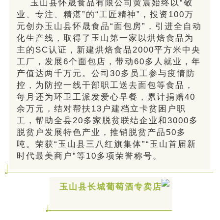
玉山县怀晟食品有限公司黄震始终以“敬
业、专注、精湛”的“工匠精神”，投资100万
元创办玉山县怀晟食品“面包房”，引进全自动
化生产线，取得了玉山第一家以烘焙食品为
主的SC认证，新建烘焙食品2000平方米中央
工厂，发展6个面包店，带动60多人就业，年
产值达两千万元。公司30多员工参与疫情防
控，为防控一线干部职工送去面包等食品，
每月还为环卫工派发爱心早餐，累计捐赠40
余万元，结对帮扶13户建档立卡贫困户职
工，帮助全县20多家脱贫联结企业和3000多
脱贫户发展特色产业，推销脱贫产品50多
吨。荣获“玉山县三八红旗集体”“玉山首届新
时代最美商户”等10多项荣誉称号。
玉山县长城葡萄酒专卖店