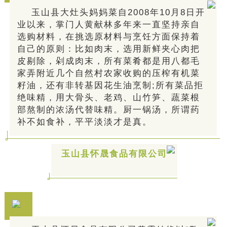
玉山县大灶头妈妈菜自2008年10月8日开
业以来，掌门人黄献林多年来一直坚持亲自
选购材料，在挑选原材料与烹饪方面保持着
自己的原则：比如肉末，选用新鲜夹心肉把
皮剔除，剁成肉末，所有菜肴都是用八都毛
家弄附近几个自然村农家收购的压榨有机菜
籽油，还有非转基因花生油烹制;所有菜品拒
绝味精，用大骨头、老鸡、山竹笋、蔬菜根
部熬制的浓汤代替味精。厨一锅汤，所谓药
补不如食补，平平淡淡才是真。
玉山县怀晟食品有限公司