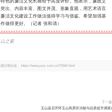
有特色的廉洁文化长廊给予高度评价。他表示，廉政文
题突出、内容丰富、图文并茂、形象直观，用艺术语言
，廉洁文化建设工作做法值得学习与借鉴。希望加强基
工作做得更好。
（记者 张和清
）
玉山之窗
载请注明出处：
https://www.yszc.com.cn/75364.html
下一
​玉山县召开怀玉山风景区功能与品质提升调度