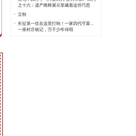
之十六：遗产阐释展示里藏着这些巧思
立秋
长征第一仗在这里打响！一家四代守墓，
一座村庄铭记，万千少年传唱