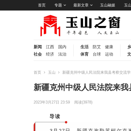
首页
专题
最新文章
玉山融媒
玉
新闻
江西
国内
生活
防艾
健康
社会
经济
法治
体育
台球
运动
首页
玉山
新疆克州中级人民法院来我县考察交流学
新疆克州中级人民法院来我
2023年3月27日 23:59
阅读
(3978)
导读
3月27日，新疆克孜勒苏柯尔