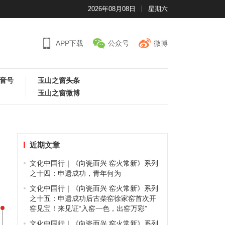
2026年08月08日
星期六
APP下载
公众号
微博
音号
玉山之窗头条
玉山之窗微博
近期文章
文化中国行｜《向瓷而兴 窑火常新》系列
之十四：申遗成功，青年何为
文化中国行｜《向瓷而兴 窑火常新》系列
之十五：申遗成功后古柴窑徐家窑首次开
窑见宝！来见证“入窑一色，出窑万彩”
文化中国行｜《向瓷而兴 窑火常新》系列