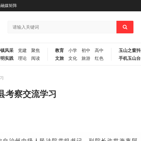
山融媒矩阵
乡镇风采
党建
聚焦
教育
小学
初中
高中
玉山之窗抖
文明实践
理论
阅读
文旅
文化
旅游
红色
手机玉山台
习
县考察交流学习
克孜自治州中级人民法院党组书记、副院长许世海率阿