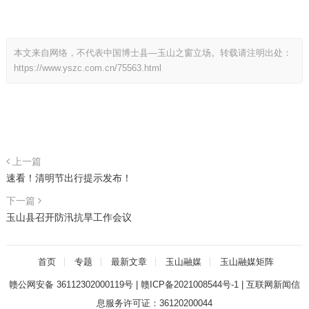
本文来自网络，不代表中国博士县—玉山之窗立场。转载请注明出处：
https://www.yszc.com.cn/75563.html
上一篇
速看！清明节出行提示发布！
下一篇
玉山县召开防汛抗旱工作会议
首页
专题
最新文章
玉山融媒
玉山融媒矩阵
赣公网安备 36112302000119号
|
赣ICP备2021008544号-1
|
互联网新闻信
息服务许可证：36120200044