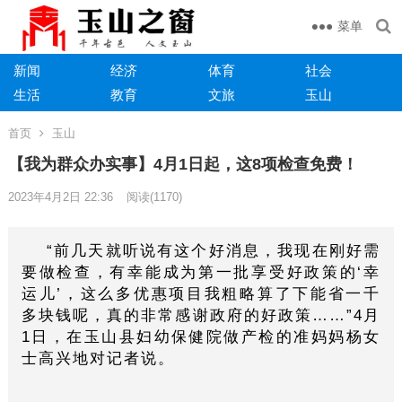
菜单
新闻
经济
体育
社会
生活
教育
文旅
玉山
首页
玉山
【我为群众办实事】4月1日起，这8项检查免费！
2023年4月2日 22:36
阅读
(1170)
“前几天就听说有这个好消息，我现在刚好需
要做检查，有幸能成为第一批享受好政策的‘幸
运儿’，这么多优惠项目我粗略算了下能省一千
多块钱呢，真的非常感谢政府的好政策……”4月
1日，在玉山县妇幼保健院做产检的准妈妈杨女
士高兴地对记者说。