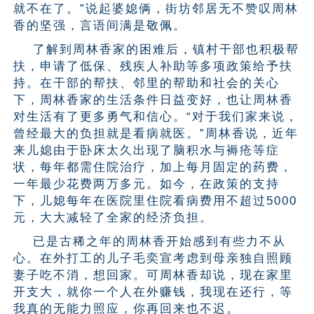
就不在了。”说起婆媳俩，街坊邻居无不赞叹周林
香的坚强，言语间满是敬佩。
了解到周林香家的困难后，镇村干部也积极帮
扶，申请了低保、残疾人补助等多项政策给予扶
持。在干部的帮扶、邻里的帮助和社会的关心
下，周林香家的生活条件日益变好，也让周林香
对生活有了更多勇气和信心。“对于我们家来说，
曾经最大的负担就是看病就医。”周林香说，近年
来儿媳由于卧床太久出现了脑积水与褥疮等症
状，每年都需住院治疗，加上每月固定的药费，
一年最少花费两万多元。如今，在政策的支持
下，儿媳每年在医院里住院看病费用不超过5000
元，大大减轻了全家的经济负担。
已是古稀之年的周林香开始感到有些力不从
心。在外打工的儿子毛奕宣考虑到母亲独自照顾
妻子吃不消，想回家。可周林香却说，现在家里
开支大，就你一个人在外赚钱，我现在还行，等
我真的无能力照应，你再回来也不迟。