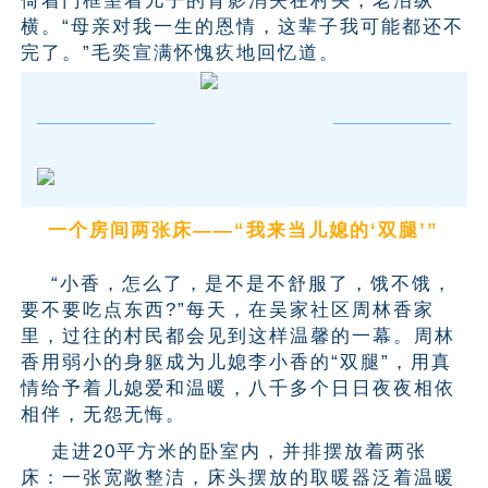
倚着门框望着儿子的背影消失在村头，老泪纵
横。“母亲对我一生的恩情，这辈子我可能都还不
完了。”毛奕宣满怀愧疚地回忆道。
一个房间两张床——“我来当儿媳的‘双腿’”
“小香，怎么了，是不是不舒服了，饿不饿，
要不要吃点东西?”每天，在吴家社区周林香家
里，过往的村民都会见到这样温馨的一幕。周林
香用弱小的身躯成为儿媳李小香的“双腿”，用真
情给予着儿媳爱和温暖，八千多个日日夜夜相依
相伴，无怨无悔。
走进20平方米的卧室内，并排摆放着两张
床：一张宽敞整洁，床头摆放的取暖器泛着温暖