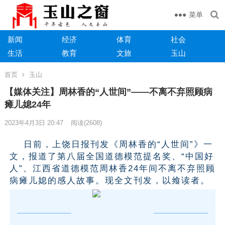
菜单
新闻
经济
体育
社会
生活
教育
文旅
玉山
首页
玉山
【媒体关注】周林香的“人世间”——不离不弃照顾病
瘫儿媳24年
2023年4月3日 20:47
阅读
(2608)
日前，上饶日报刊发《周林香的“人世间”》一
文，报道了第八届全国道德模范提名奖、“中国好
人”、江西省道德模范周林香24年间不离不弃照顾
病瘫儿媳的感人故事。现全文刊发，以飨读者。