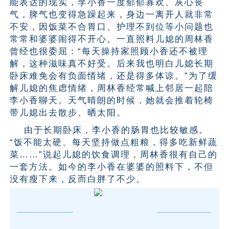
能表达的现实，李小香一度郁郁寡欢、灰心丧
气，脾气也变得急躁起来，身边一离开人就非常
不安，因饭菜不合胃口、护理不到位等小问题也
常常和婆婆闹得不开心。一直照料儿媳的周林香
曾经也很委屈：“每天操持家照顾小香还不被理
解，这种滋味真不好受。后来我也明白儿媳长期
卧床难免会有负面情绪，还是得多体谅。”为了缓
解儿媳的焦虑情绪，周林香经常喊上邻居一起陪
李小香聊天。天气晴朗的时候，她就会推着轮椅
带儿媳出去散步、晒太阳。
由于长期卧床，李小香的肠胃也比较敏感。
“饭不能太硬、每天坚持做点粗粮，得多吃新鲜蔬
菜……”说起儿媳的饮食调理，周林香很有自己的
一套方法。如今的李小香在婆婆的照料下，不但
没有瘦下来，反而白胖了不少。