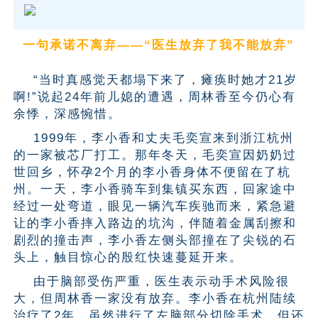
一句承诺不离弃——“医生放弃了我不能放弃”
“当时真感觉天都塌下来了，瘫痪时她才21岁
啊!”说起24年前儿媳的遭遇，周林香至今仍心有
余悸，深感惋惜。
1999年，李小香和丈夫毛奕宣来到浙江杭州
的一家被芯厂打工。那年冬天，毛奕宣因奶奶过
世回乡，怀孕2个月的李小香身体不便留在了杭
州。一天，李小香骑车到集镇买东西，回家途中
经过一处弯道，眼见一辆汽车疾驰而来，紧急避
让的李小香摔入路边的坑沟，伴随着金属刮擦和
剧烈的撞击声，李小香左侧头部撞在了尖锐的石
头上，触目惊心的殷红快速蔓延开来。
由于脑部受伤严重，医生表示动手术风险很
大，但周林香一家没有放弃。李小香在杭州陆续
治疗了2年，虽然进行了左脑部分切除手术，但还