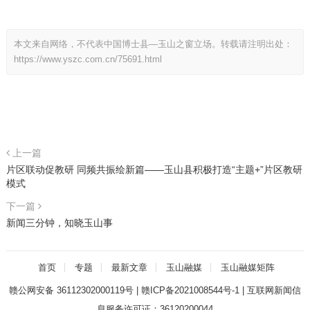
本文来自网络，不代表中国博士县—玉山之窗立场。转载请注明出处：
https://www.yszc.com.cn/75691.html
上一篇
片区联动促教研 同频共振绘新篇——玉山县积极打造“主题+”片区教研
模式
下一篇
新闻三分钟，知晓玉山事
首页
专题
最新文章
玉山融媒
玉山融媒矩阵
赣公网安备 36112302000119号
|
赣ICP备2021008544号-1
|
互联网新闻信
息服务许可证：36120200044