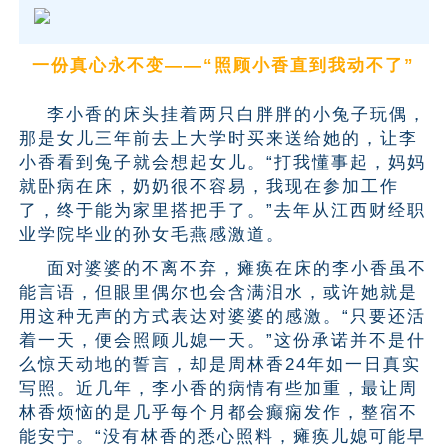
一份真心永不变——“照顾小香直到我动不了”
李小香的床头挂着两只白胖胖的小兔子玩偶，
那是女儿三年前去上大学时买来送给她的，让李
小香看到兔子就会想起女儿。“打我懂事起，妈妈
就卧病在床，奶奶很不容易，我现在参加工作
了，终于能为家里搭把手了。”去年从江西财经职
业学院毕业的孙女毛燕感激道。
面对婆婆的不离不弃，瘫痪在床的李小香虽不
能言语，但眼里偶尔也会含满泪水，或许她就是
用这种无声的方式表达对婆婆的感激。“只要还活
着一天，便会照顾儿媳一天。”这份承诺并不是什
么惊天动地的誓言，却是周林香24年如一日真实
写照。近几年，李小香的病情有些加重，最让周
林香烦恼的是几乎每个月都会癫痫发作，整宿不
能安宁。“没有林香的悉心照料，瘫痪儿媳可能早