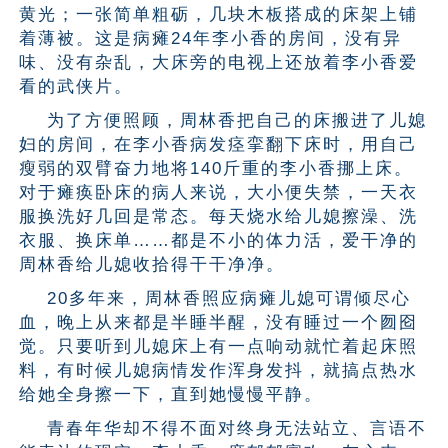
黄光；一张简单粗砺，几块木板搭成的床架上铺
着薄被。这是病瘫24年李小香的房间，没有异
味、没有杂乱，大床旁的电视上还放着李小香爱
看的武侠片。
为了方便照顾，周林香把自己的床搬进了儿媳
妇的房间，在李小香病发痉挛翻下床时，用自己
瘦弱的双臂奋力地将140斤重的李小香挪上床。
对于瘫痪卧床的病人来说，大小便失禁，一天衣
服换洗好几回是常态。每天烧水给儿媳擦澡、洗
衣服、换床单……都是不小的体力活，爱干净的
周林香给儿媳收拾得干干净净。
20多年来，周林香照应病瘫儿媳可谓倾尽心
血，晚上从来都是半睡半醒，没有睡过一个囫囵
觉。只要听到儿媳床上有一点响动就忙着起床照
料，有时候儿媳病情发作浑身发抖，就搞点热水
给她全身擦一下，直到她慢慢平静。
青春年华却不得不面对终身无法站立、言语不