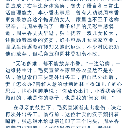
是造成了右半边身体瘫痪，丧失了语言和日常生
活自理能力。李小香出事后，曾有人劝说周林香
家如果放弃这个拖累的女人，家里也不至于这样
艰辛。与周林香当了一辈子邻居的吴彩兰感慨
道，周林香丈夫早逝，独自抚养一双儿女长大，
还照顾着高龄的婆婆，好不容易儿女成家立业，
眼见生活逐渐好转却又遭此厄运，不少村民都劝
他们放弃，但毛奕宣和周林香初衷不改。
“无论多难，都不能放弃小香。”一边治病，一
边维持生计，毛奕宣留在家里务农显然不是办
法，他思索再三决定外出务工，但自己外出后，
妻子怎么办?善解人意的母亲周林香得知儿子的心
思后，掏心掏肺地说：“你放心出门，小香我会照
顾好的，她是你的妻子，也是我的‘闺女’啊。”
在母亲的鼓励下，毛奕宣渐渐走出悲伤，决定
再次外出务工。临行前，这位壮实的汉子颤抖着
嘴唇，强忍泪水给母亲连叩了三个响头。周林香