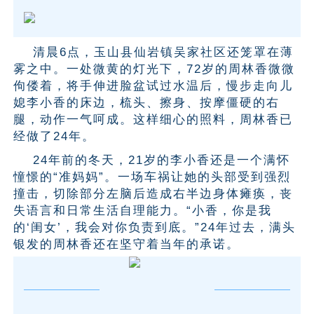
清晨6点，玉山县仙岩镇吴家社区还笼罩在薄
雾之中。一处微黄的灯光下，72岁的周林香微微
佝偻着，将手伸进脸盆试过水温后，慢步走向儿
媳李小香的床边，梳头、擦身、按摩僵硬的右
腿，动作一气呵成。这样细心的照料，周林香已
经做了24年。
24年前的冬天，21岁的李小香还是一个满怀
憧憬的“准妈妈”。一场车祸让她的头部受到强烈
撞击，切除部分左脑后造成右半边身体瘫痪，丧
失语言和日常生活自理能力。“小香，你是我
的‘闺女’，我会对你负责到底。”24年过去，满头
银发的周林香还在坚守着当年的承诺。