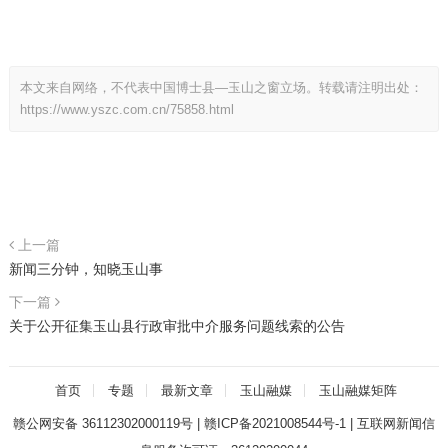
本文来自网络，不代表中国博士县—玉山之窗立场。转载请注明出处：
https://www.yszc.com.cn/75858.html
上一篇
新闻三分钟，知晓玉山事
下一篇
关于公开征集玉山县行政审批中介服务问题线索的公告
首页
专题
最新文章
玉山融媒
玉山融媒矩阵
赣公网安备 36112302000119号
|
赣ICP备2021008544号-1
|
互联网新闻信