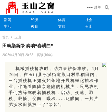
菜单
新闻
经济
体育
社会
生活
教育
文旅
玉山
首页
玉山
田畴染新绿 奏响“春耕曲”
2023年4月26日 20:55
阅读
(1644)
机械插秧抢农时，助力春耕保丰收。4月
26日，在玉山县冰溪街道殿口村早稻田内，
三台插秧机正如火如荼地开展机械化插秧作
业。伴随着阵阵轰隆隆的机械声，只见农机
手们熟练驾驶着插秧机，启动、变速、取
秧、栽播、变向、喂秧……眨眼间，一片片
肥沃水田就披上了“绿装”。