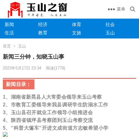
菜单
新闻
经济
体育
社会
生活
教育
文旅
玉山
首页
玉山
新闻三分钟，知晓玉山事
2023年5月17日 23:34
阅读
(1779)
新闻目录：
1、湖南省
新晃县人大常委会领导来玉山考察
2、
市教育工委领导来我县调研学生防溺水工作
3
、
玉山县召开就业工作领导小组推进会
4、陕西省镇坪县考察团到玉山考察交流
5、
“科普大篷车”开进文成街道方志敏希望小学