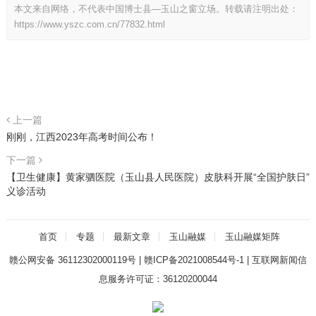
本文来自网络，不代表中国博士县—玉山之窗立场。转载请注明出处：
https://www.yszc.com.cn/77832.html
上一篇
刚刚，江西2023年高考时间公布！
下一篇
【卫生健康】黄家驷医院（玉山县人民医院）皮肤科开展“全国护肤日”
义诊活动
首页
专题
最新文章
玉山融媒
玉山融媒矩阵
赣公网安备 36112302000119号
|
赣ICP备2021008544号-1
|
互联网新闻信
息服务许可证：36120200044