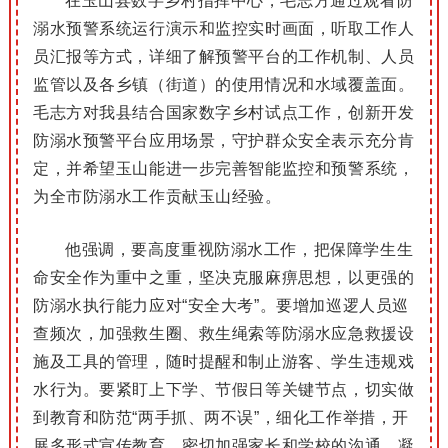
在玉山县数字乡村指挥中心，
毛志方通过观看防
溺水预警系统运行演示和监控实时画面，听取工作人
员汇报等方式，详细了解预警平台的工作机制、人员
监管以及各乡镇（街道）的使用情况和水域覆盖面。
毛志方对
我
县结合国家数字乡村试点工作，创新开发
防溺水预警平台应用场景，守护群众安全表示充分肯
定，并希望玉山能进一步完善智能监控和预警系统，
为全市防溺水工作贡献玉山经验。
他强调，要高度重视防溺水工作，把保障学生生
命安全作为重中之重，坚决克服麻痹思想，以更强的
防溺水执行能力应对“安全大考”。要增加巡逻人员巡
查频次，加强救生圈、救生绳索等防溺水应急救援设
施及工具的管理，随时提醒和制止游客、学生违规戏
水行为。要紧盯上下学、节假日等关键节点，切实做
到教育和防范“两手抓、两不误”，细化工作举措，开
展多形式宣传教育，密切加强家长和学校的沟通，凝