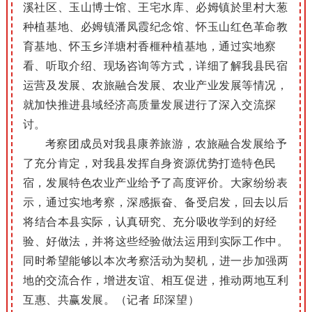
溪社区、玉山博士馆、王宅水库、必姆镇於里村大葱
种植基地、必姆镇潘凤霞纪念馆、怀玉山红色革命教
育基地、怀玉乡洋塘村香榧种植基地，通过实地察
看、听取介绍、现场咨询等方式，详细了解我县民宿
运营及发展、农旅融合发展、农业产业发展等情况，
就加快推进县域经济高质量发展进行了深入交流探
讨。
考察团成员对我县康养旅游，农旅融合发展给予
了充分肯定，对我县发挥自身资源优势打造特色民
宿，发展特色农业产业给予了高度评价。
大家纷纷表
示，
通过实地考察，深感振奋、备受启发，回去以后
将结合本县实际，认真研究、充分吸收学到的好经
验、好做法，并将这些经验做法运用到实际工作中
。
同时希望能够以本次考察活动为契机，进一步加强两
地的交流合作，
增进友谊、相互促进，
推动两地互利
互惠、共赢发展
。（记者 邱深望）