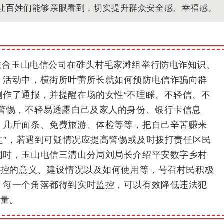
，让百姓们能够亲眼看到，切实提升群众安全感、幸福感。
联合玉山电信公司在碓头村毛家滩组举行防电诈知识、
。
活动中，横街所叶蕾所长就如何预防电信诈
骗向群
例作了通报，并提醒在场的女性“不理睬、不轻信、不
高警惕，不轻易透露自己及家人的身份、银行卡信息
、几斤面条、免费旅游、体检等等，把自己辛苦赚来
换走”，若遇到可疑情况应提高警惕或及时拨打责任区民
同时，玉山电信三清山分局刘局长介绍平安数字乡村
监控的意义、建设情况以及如何使用等，号召村民积极
，每一个角落都得到实时监控，可以有效降低违法犯
力量。