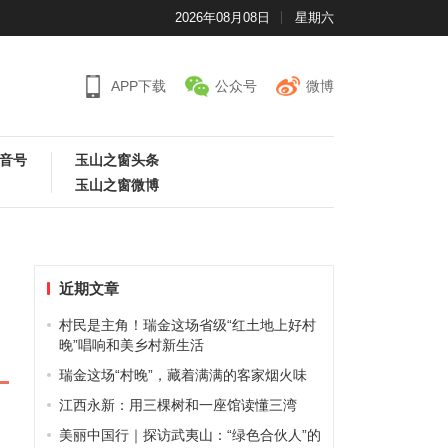
2026年08月08日
星期六
APP下载
公众号
微博
音号
玉山之窗头条
玉山之窗微博
近期文章
村民是主角！瑞金这场省级“红土地上好村
晚”唱响和美乡村新生活
瑞金这场“村晚”，藏着满满的客家烟火味
江西永新：用三棵树和一座馆读懂三湾
美丽中国行｜探访武夷山：“绿色合伙人”的