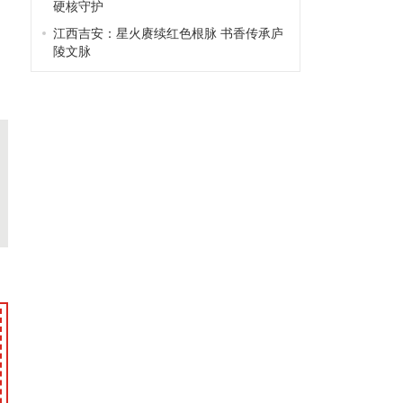
硬核守护
江西吉安：星火赓续红色根脉 书香传承庐
陵文脉