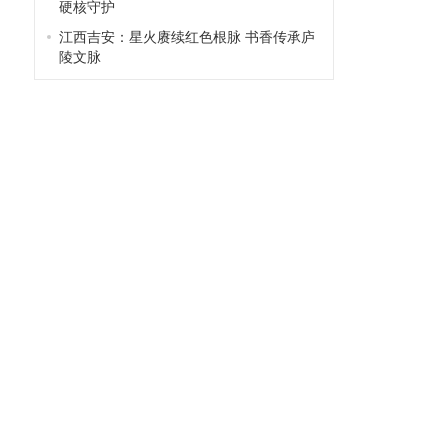
硬核守护
江西吉安：星火赓续红色根脉 书香传承庐
陵文脉