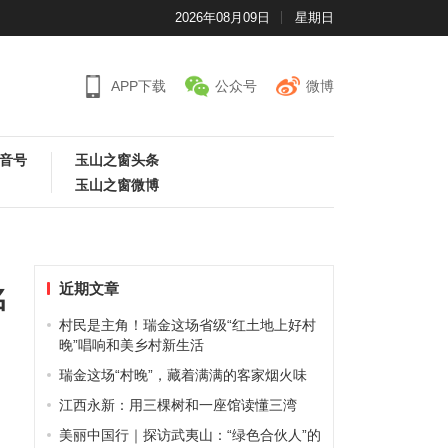
2026年08月09日
星期日
APP下载
公众号
微博
音号
玉山之窗头条
玉山之窗微博
近期文章
名
村民是主角！瑞金这场省级“红土地上好村
晚”唱响和美乡村新生活
瑞金这场“村晚”，藏着满满的客家烟火味
江西永新：用三棵树和一座馆读懂三湾
美丽中国行｜探访武夷山：“绿色合伙人”的