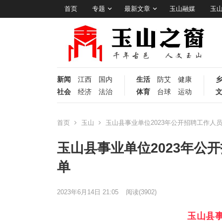
首页
专题
最新文章
玉山融媒
玉
新闻
江西
国内
生活
防艾
健康
社会
经济
法治
体育
台球
运动
首页
玉山
玉山县事业单位2023年公开招聘工作人
玉山县事业单位2023年公
单
2023年6月14日 21:05
阅读
(3902)
玉山县事