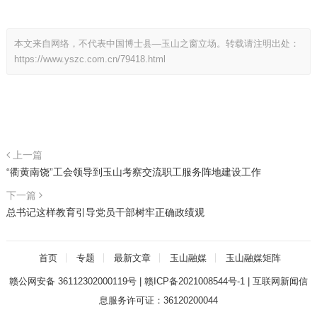
本文来自网络，不代表中国博士县—玉山之窗立场。转载请注明出处：
https://www.yszc.com.cn/79418.html
上一篇
“衢黄南饶”工会领导到玉山考察交流职工服务阵地建设工作
下一篇
总书记这样教育引导党员干部树牢正确政绩观
首页
专题
最新文章
玉山融媒
玉山融媒矩阵
赣公网安备 36112302000119号
|
赣ICP备2021008544号-1
|
互联网新闻信
息服务许可证：36120200044