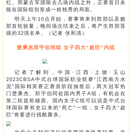
红。而蒙古军团除去几场内战之外，正赛首日未
能在国际组别形成一枝独秀的局面。
明天上午10点开始，赛事将来到胜部以及败
部首轮较量，晚间场次结束之后，将产生胜部晋
级的32强名单。（记者 张和清）
楚秉杰郑宇伯同组 女子四大“超巨”内战
记者了解到，中国·江西·上饶·玉山
2023CBSA中式台球国际职业联赛“江西南方水
泥”国际精英赛正赛首阶段抽签后，两大冠军热
门楚秉杰、郑宇伯同处国内男子A组，有机会在
第二轮提前碰面。国内女子C组可以说是中式台
球国际赛有史以来的“死亡”一组，女子四大“超
巨”将要进行残酷厮杀。