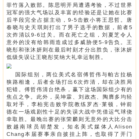
菲竹落入败部。陈思明开局遭遇考验，不过世界
冠军的强大气场以及丰富的经验还是让她在比赛
后半段完全占据主动，9-5击败小将王思哲。唐
春晓与史天琪则打出了男子选手的数据，前者5
次炸清以9-6过关。而在死亡之组，刘夏芝令人
意外的没有给韩雨造成过多威胁便5-9告负。王
晓彤和张沐妍则在最后时刻才分出胜负，张沐妍
低级失误让王晓彤笑纳大礼幸运制胜。
国际组别，两位美式名宿傅哲伟与帕古拉杨
狭路相逢，后者全场打出6次炸清，却在决胜局
犯错。傅哲伟清台绝杀，赢下这场国际组少有的
焦点之争。此外，吴坤霖、刘政杰、陶膺多均轻
取对手，李柏宪击败学院教练罗杰·莱顿，钟前
德在一场戏剧性十足的失误大战中凭借运气球侥
幸取胜。最晚出赛的张荣麟则无意外的大比分击
败越南球员胡楚发，知名美式媒体人Alison
Chang本届赛事亲自披挂上阵，也取得了开门