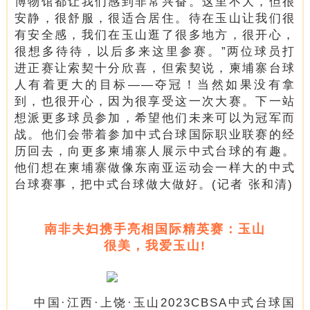
博物馆都让我们感到非常兴奋。这里不大，但很
安静，很舒服，很适合居住。待在玉山让我们很
有安全感，我们在玉山逛了很多地方，很开心，
很想多
待
待
，以后多来这里参赛。”两位球员打
进正赛让索契十分欣喜，但索契说，柬埔寨台球
人有着更大的目标——夺冠！当然如果没有拿
到，也很开心，因为很享受这一次大赛。下一站
想派更多球员参加，希望他们未来可以为冠军而
战。
他
们会带着参加中式台球国际职业联赛的经
历回去，向更多柬埔寨人展示中式台球的有趣。
他
们想在柬埔寨做像东南亚运动会一样大的中式
台球赛事，把中式台球做大做好。
(记者
张和清)
南非夫
妇携手亮相
国际精英赛：
玉山
很美，我爱玉
山!
中国·江西·上饶·玉山2023CBSA中式台球国