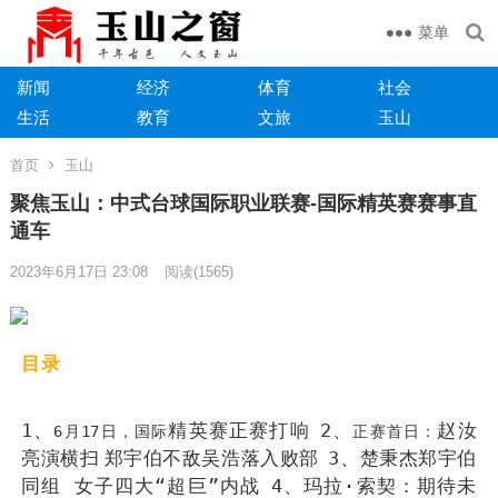
菜单
新闻
经济
体育
社会
生活
教育
文旅
玉山
首页
玉山
聚焦玉山：中式台球国际职业联赛-国际精英赛赛事直
通车
2023年6月17日 23:08
阅读
(1565)
目录
赵汝
1、
精英赛正赛打响
2、
6月17日，国际
正赛
首日：
亮演横扫 郑宇伯不敌吴浩落入败部
3、楚秉杰郑宇伯
同组 女子四大“超巨”内战
4、玛拉·索契：期待未