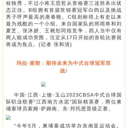
枝独秀，不过小将王思哲从资格赛三连胜杀出状
态正佳。B组拥有首届世锦赛冠军白鸽以及挑战
男子呼声最高的唐春晓。C组则称得上有史以来
最为残酷的一个小组。来自国家队的韩雨将和刘
夏芝、张沐妍、王晓彤同组竞争，四人当中仅有
两人能成功突围，注定从17日开始的首轮比赛就
将成为焦点。
(记者
张和清)
玛拉·索契：期待未来为中式台球冠军而
战!
中国·江西·上饶·玉山2023CBSA中式台球国
际职业联赛“江西南方水泥”国际精英赛，两位柬
埔寨球员索姆·萨姆南、东·邦托恩晋级正赛。
“今年5月，柬埔寨成功举办东南亚运动会。