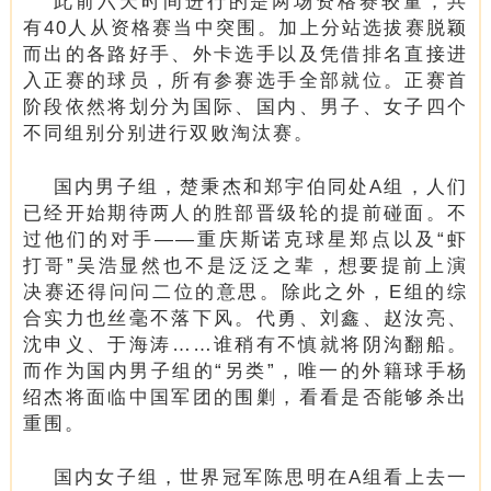
此前六天时间进行的是两场资格赛较量，共
有40人从资格赛当中突围。加上分站选拔赛脱颖
而出的各路好手、外卡选手以及凭借排名直接进
入正赛的球员，所有参赛选手全部就位。正赛首
阶段依然将划分为国际、国内、男子、女子四个
不同组别分别进行双败淘汰赛。
国内男子组，楚秉杰和郑宇伯同处A组，人们
已经开始期待两人的胜部晋级轮的提前碰面。不
过他们的对手——重庆斯诺克球星郑点以及“虾
打哥”吴浩显然也不是泛泛之辈，想要提前上演
决赛还得问问二位的意思。除此之外，E组的综
合实力也丝毫不落下风。代勇、刘鑫、赵汝亮、
沈申义、于海涛……谁稍有不慎就将阴沟翻船。
而作为国内男子组的“另类”，唯一的外籍球手杨
绍杰将面临中国军团的围剿，看看是否能够杀出
重围。
国内女子组，世界冠军陈思明在A组看上去一