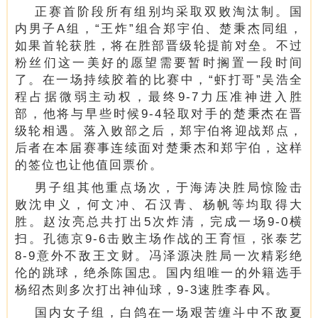
正赛首阶段所有组别均采取双败淘汰制。国
内男子A组，“王炸”组合郑宇伯、楚秉杰同组，
如果首轮获胜，将在胜部晋级轮提前对垒。不过
粉丝们这一美好的愿望需要暂时搁置一段时间
了。在一场持续胶着的比赛中，“虾打哥”吴浩全
程占据微弱主动权，最终9-7力压准神进入胜
部，他将与早些时候9-4轻取对手的楚秉杰在晋
级轮相遇。落入败部之后，郑宇伯将迎战郑点，
后者在本届赛事连续面对楚秉杰和郑宇伯，这样
的签位也让他值回票价。
男子组其他重点场次，于海涛决胜局惊险击
败沈申义，何文冲、石汉青、杨帆等均取得大
胜。赵汝亮总共打出5次炸清，完成一场9-0横
扫。孔德京9-6击败主场作战的王育恒，张泰艺
8-9意外不敌王文财。冯泽源决胜局一次精彩绝
伦的跳球，绝杀陈国忠。国内组唯一的外籍选手
杨绍杰则多次打出神仙球，9-3速胜李春风。
国内女子组，白鸽在一场艰苦缠斗中不敌夏