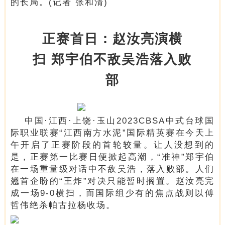
的长局。(记者 张和清)
正赛首日：赵汝亮演横
扫 郑宇伯不敌吴浩落入败
部
中国·江西·上饶·玉山2023CBSA中式台球国
际职业联赛“江西南方水泥”国际精英赛在今天上
午开启了正赛阶段的首轮较量。让人没想到的
是，正赛第一比赛日便掀起高潮，“准神”郑宇伯
在一场重量级对话中不敌吴浩，落入败部。人们
翘首企盼的“王炸”对决只能暂时搁置。赵汝亮完
成一场9-0横扫，而国际组少有的焦点战则以傅
哲伟绝杀帕古拉杨收场。