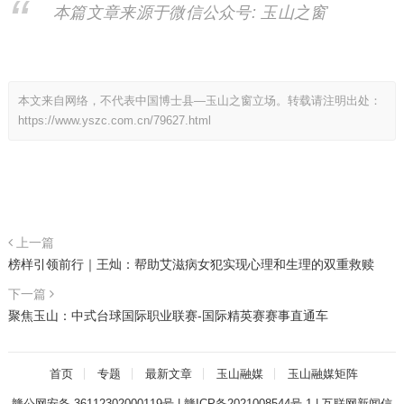
本篇文章来源于微信公众号: 玉山之窗
本文来自网络，不代表中国博士县—玉山之窗立场。转载请注明出处：
https://www.yszc.com.cn/79627.html
上一篇
榜样引领前行｜王灿：帮助艾滋病女犯实现心理和生理的双重救赎
下一篇
聚焦玉山：中式台球国际职业联赛-国际精英赛赛事直通车
首页
专题
最新文章
玉山融媒
玉山融媒矩阵
赣公网安备 36112302000119号
|
赣ICP备2021008544号-1
|
互联网新闻信